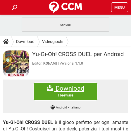
MENU
HOME
COVID-19
GAMING
GUIDE
Download
Videogiochi
INTRATTENIMENTO
ANDROID
COVID-19
GAMING
DOWNLOAD
Yu-Gi-Oh! CROSS DUEL per Android
iOS
WINDOWS 10
INTRATTENIMENTO
ANDROID
INSTAGRAM
COVID-19
WHATSAPP
GAMING
Editor:
KONAMI
Versione:
1.1.0
FORUM
iOS
WINDOWS 10
TIKTOK
INTRATTENIMENTO
FACEBOOK
ANDROID
INSTAGRAM
COVID-19
WHATSAPP
GAMING
GLOSSARIO
HARDWARE
iOS
WINDOWS 10
Download
TIKTOK
INTRATTENIMENTO
FACEBOOK
ANDROID
INSTAGRAM
COVID-19
WHATSAPP
GAMING
Freeware
HARDWARE
iOS
WINDOWS 10
TIKTOK
INTRATTENIMENTO
FACEBOOK
ANDROID
Android
-
Italiano
INSTAGRAM
WHATSAPP
HARDWARE
iOS
WINDOWS 10
TIKTOK
FACEBOOK
Yu-Gi-Oh! CROSS DUEL
è il gioco perfetto per ogni amante
INSTAGRAM
WHATSAPP
HARDWARE
di Yu-Gi-Oh! Costruisci un tuo deck, potenzia i tuoi mostri e