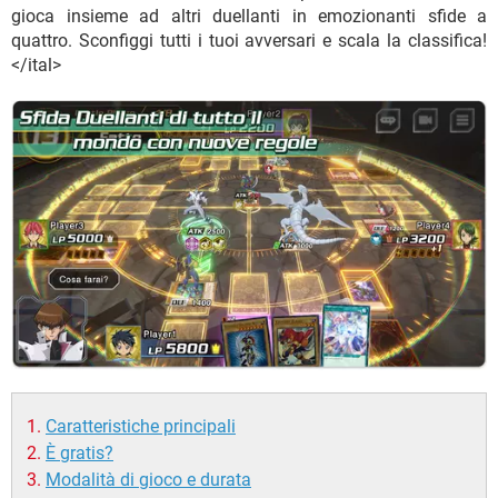
TIKTOK
FACEBOOK
gioca insieme ad altri duellanti in emozionanti sfide a
quattro. Sconfiggi tutti i tuoi avversari e scala la classifica!
HARDWARE
</ital>
Caratteristiche principali
È gratis?
Modalità di gioco e durata