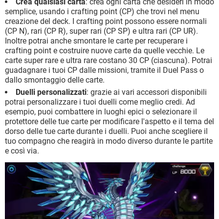
Crea qualsiasi carta
: crea ogni carta che desideri in modo
semplice, usando i crafting point (CP) che trovi nel menu
creazione del deck. I crafting point possono essere normali
(CP N), rari (CP R), super rari (CP SP) e ultra rari (CP UR).
Inoltre potrai anche smontare le carte per recuperare i
crafting point e costruire nuove carte da quelle vecchie. Le
carte super rare e ultra rare costano 30 CP (ciascuna). Potrai
guadagnare i tuoi CP dalle missioni, tramite il Duel Pass o
dallo smontaggio delle carte.
Duelli personalizzati
: grazie ai vari accessori disponibili
potrai personalizzare i tuoi duelli come meglio credi. Ad
esempio, puoi combattere in luoghi epici o selezionare il
protettore delle tue carte per modificare l'aspetto e il tema del
dorso delle tue carte durante i duelli. Puoi anche scegliere il
tuo compagno che reagirà in modo diverso durante le partite
e così via.