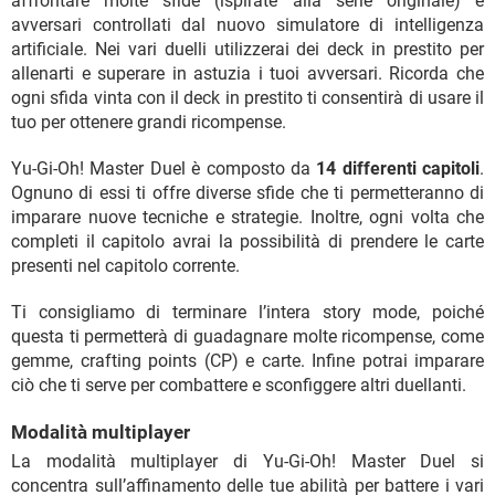
affrontare molte sfide (ispirate alla serie originale) e
avversari controllati dal nuovo simulatore di intelligenza
artificiale. Nei vari duelli utilizzerai dei deck in prestito per
allenarti e superare in astuzia i tuoi avversari. Ricorda che
ogni sfida vinta con il deck in prestito ti consentirà di usare il
tuo per ottenere grandi ricompense.
Yu-Gi-Oh! Master Duel è composto da
14 differenti capitoli
.
Ognuno di essi ti offre diverse sfide che ti permetteranno di
imparare nuove tecniche e strategie. Inoltre, ogni volta che
completi il capitolo avrai la possibilità di prendere le carte
presenti nel capitolo corrente.
Ti consigliamo di terminare l’intera story mode, poiché
questa ti permetterà di guadagnare molte ricompense, come
gemme, crafting points (CP) e carte. Infine potrai imparare
ciò che ti serve per combattere e sconfiggere altri duellanti.
Modalità multiplayer
La modalità multiplayer di Yu-Gi-Oh! Master Duel si
concentra sull’affinamento delle tue abilità per battere i vari