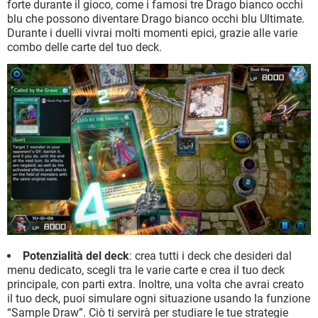
forte durante il gioco, come i famosi tre Drago bianco occhi
blu che possono diventare Drago bianco occhi blu Ultimate.
Durante i duelli vivrai molti momenti epici, grazie alle varie
combo delle carte del tuo deck.
Potenzialità del deck
: crea tutti i deck che desideri dal
menu dedicato, scegli tra le varie carte e crea il tuo deck
principale, con parti extra. Inoltre, una volta che avrai creato
il tuo deck, puoi simulare ogni situazione usando la funzione
“Sample Draw”. Ciò ti servirà per studiare le tue strategie