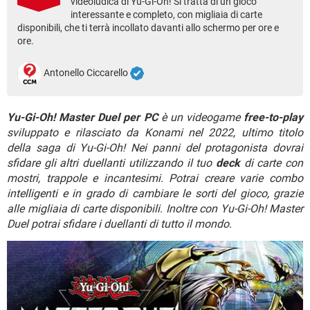
videoludica di Yu-Gi-Oh! Si tratta di un gioco
TIKTOK
FACEBOOK
interessante e completo, con migliaia di carte
disponibili, che ti terrà incollato davanti allo schermo per ore e
HARDWARE
ore.
Antonello Ciccarello
Yu-Gi-Oh! Master Duel per PC
è un videogame
free-to-play
sviluppato e rilasciato da Konami nel 2022, ultimo titolo
della saga di Yu-Gi-Oh! Nei panni del protagonista dovrai
sfidare gli altri duellanti utilizzando il tuo
deck
di carte con
mostri, trappole e incantesimi. Potrai creare varie combo
intelligenti e in grado di cambiare le sorti del gioco, grazie
alle migliaia di carte disponibili. Inoltre con Yu-Gi-Oh! Master
Duel potrai sfidare i duellanti di tutto il mondo
.