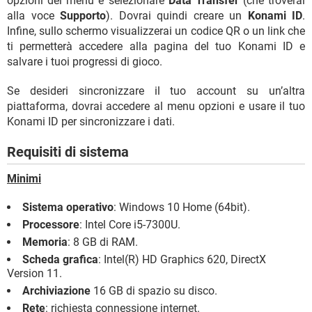
opzioni del menu e selezionare
Data Transfer
(che troverai
alla voce
Supporto
). Dovrai quindi creare un
Konami ID
.
Infine, sullo schermo visualizzerai un codice QR o un link che
ti permetterà accedere alla pagina del tuo Konami ID e
salvare i tuoi progressi di gioco.
Se desideri sincronizzare il tuo account su un’altra
piattaforma, dovrai accedere al menu opzioni e usare il tuo
Konami ID per sincronizzare i dati.
Requisiti di sistema
Minimi
Sistema operativo
: Windows 10 Home (64bit).
Processore
: Intel Core i5-7300U.
Memoria
: 8 GB di RAM.
Scheda grafica
: Intel(R) HD Graphics 620, DirectX
Version 11.
Archiviazione
16 GB di spazio su disco.
Rete
: richiesta connessione internet.