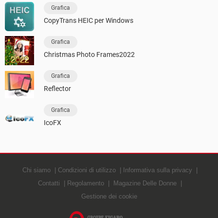
Grafica
CopyTrans HEIC per Windows
Grafica
Christmas Photo Frames2022
Grafica
Reflector
Grafica
IcoFX
Chi siamo
Condizioni di utilizzo
Informativa sulla privacy
Contatti
Regolamento
Magazine Delle Donne
Gestione dei cookie