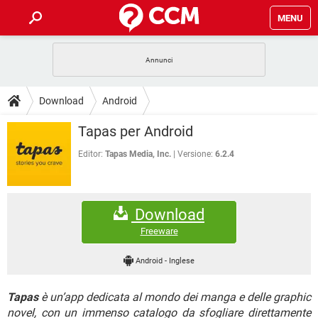
MENU
HOME
COVID-19
GAMING
GUIDE
Download
Android
INTRATTENIMENTO
ANDROID
COVID-19
GAMING
DOWNLOAD
Tapas per Android
iOS
WINDOWS 10
INTRATTENIMENTO
ANDROID
INSTAGRAM
COVID-19
WHATSAPP
GAMING
Editor:
Tapas Media, Inc.
Versione:
6.2.4
FORUM
iOS
WINDOWS 10
TIKTOK
INTRATTENIMENTO
FACEBOOK
ANDROID
INSTAGRAM
COVID-19
WHATSAPP
GAMING
GLOSSARIO
HARDWARE
iOS
WINDOWS 10
Download
TIKTOK
INTRATTENIMENTO
FACEBOOK
ANDROID
INSTAGRAM
COVID-19
WHATSAPP
GAMING
Freeware
HARDWARE
iOS
WINDOWS 10
TIKTOK
INTRATTENIMENTO
FACEBOOK
ANDROID
Android
-
Inglese
INSTAGRAM
WHATSAPP
HARDWARE
iOS
WINDOWS 10
TIKTOK
FACEBOOK
Tapas
è un’app dedicata al mondo dei manga e delle graphic
INSTAGRAM
WHATSAPP
HARDWARE
novel, con un immenso catalogo da sfogliare direttamente