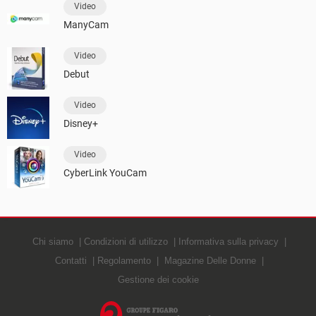
Video
ManyCam
Video
Debut
Video
Disney+
Video
CyberLink YouCam
Chi siamo
Condizioni di utilizzo
Informativa sulla privacy
Contatti
Regolamento
Magazine Delle Donne
Gestione dei cookie