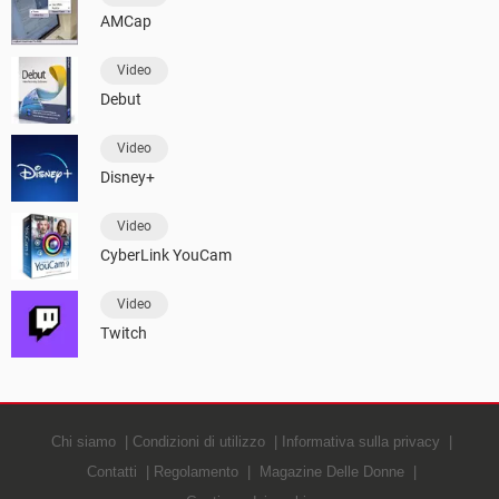
AMCap
Video
Debut
Video
Disney+
Video
CyberLink YouCam
Video
Twitch
Chi siamo
Condizioni di utilizzo
Informativa sulla privacy
Contatti
Regolamento
Magazine Delle Donne