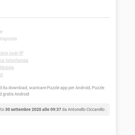
te
 risposte
ice over IP
ca Istantanea
-Mobile
id
d ita download, scaricare Puzzle app per Android, Puzzle
d gratis Android
nto
30 settembre 2020 alle 09:37
da
Antonello Ciccarello
.