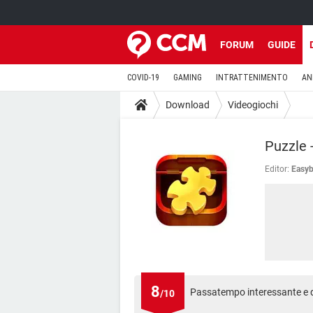
FORUM
GUIDE
COVID-19
GAMING
INTRATTENIMENTO
AN
Download
Videogiochi
Puzzle 
Editor:
Easyb
8
Passatempo interessante e d
/10