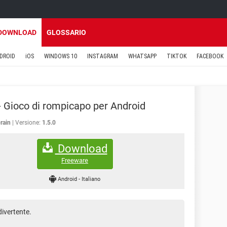
DOWNLOAD
GLOSSARIO
DROID
iOS
WINDOWS 10
INSTAGRAM
WHATSAPP
TIKTOK
FACEBOOK
- Gioco di rompicapo per Android
rain
Versione:
1.5.0
Download
Freeware
Android
-
Italiano
ivertente.