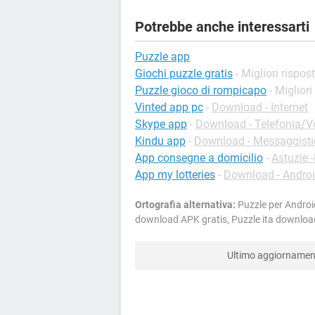
Potrebbe anche interessarti
Puzzle app
Giochi puzzle gratis
- Migliori rispos
Puzzle gioco di rompicapo
- Migliori
Vinted app pc
-
Download - Internet
Skype app
-
Download - Telefonia/Vo
Kindu app
-
Download - Messaggisti
App consegne a domicilio
-
Astuzie 
App my lotteries
-
Download - Andro
Ortografia alternativa:
Puzzle per Androi
download APK gratis, Puzzle ita downloa
Ultimo aggiorname