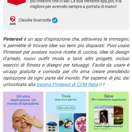
più creativo che ci sia! La sua versione app,poi, è la
TIKTOK
FACEBOOK
migliore per avercelo sempre a portata di mano!
HARDWARE
Claudia Scarciolla
Pinterest
è un app d'ispirazione che, attraverso le immagini,
ti permette di trovare idee sui temi più disparati. Puoi usare
Pinterest per postare nuove ricette di cucina, idee di design
d'arredo, nuovi outfit moda e tanti altri progetti, inclusi
esercizi di fitness e disegni per tatuaggi. Facile da usare è
un'app gratuita e comoda per chi ama creare prendendo
ispirazione da ogni parte del mondo. Per saperne di più, dai
un’occhiata alla
pagina Pinterest di CCM Italia
!