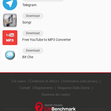
Telegram
Download
Songr
Download
Free YouTube to MP3 Converter
Download
Bit Che
Chi siamo
Condizioni di utilizzo
Informativa sulla privacy
Contatti
Regolamento
Magazine Delle Donne
Gestione dei cookie