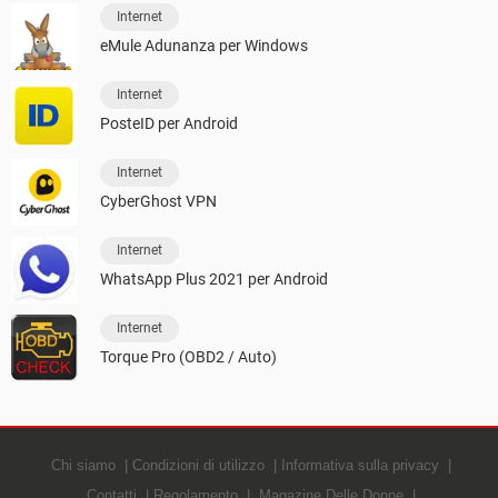
Internet
eMule Adunanza per Windows
Internet
PosteID per Android
Internet
CyberGhost VPN
Internet
WhatsApp Plus 2021 per Android
Internet
Torque Pro (OBD2 / Auto)
Chi siamo
Condizioni di utilizzo
Informativa sulla privacy
Contatti
Regolamento
Magazine Delle Donne