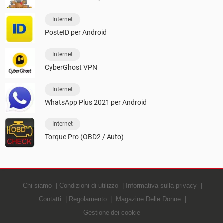
Internet
PosteID per Android
Internet
CyberGhost VPN
Internet
WhatsApp Plus 2021 per Android
Internet
Torque Pro (OBD2 / Auto)
Chi siamo
Condizioni di utilizzo
Informativa sulla privacy
Contatti
Regolamento
Magazine Delle Donne
Gestione dei cookie