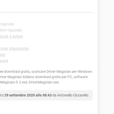
 risposte
liori risposte
tuzie -Laptop
river stampante
are
ware
ree download gratis, scaricare Driver Magician per Windows
river Magician italiano download gratis per PC, software
erMagician-5.3.exe, DriverMagician.exe
nto
29 settembre 2020 alle 08:43
da
Antonello Ciccarello
.