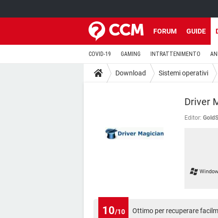
FORUM
GUIDE
COVID-19
GAMING
INTRATTENIMENTO
AN
Download
Sistemi operativi
Driver 
Editor:
GoldS
Window
10
Ottimo per recuperare facilmen
/10