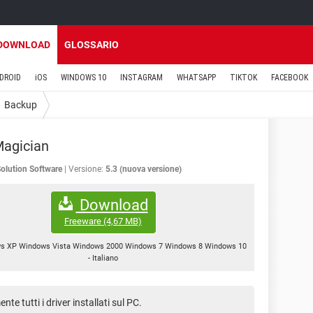
DOWNLOAD
GLOSSARIO
DROID
iOS
WINDOWS 10
INSTAGRAM
WHATSAPP
TIKTOK
FACEBOOK
Backup
Magician
olution Software
Versione:
5.3 (nuova versione)
Download
Freeware
(4,67 MB)
s XP Windows Vista Windows 2000 Windows 7 Windows 8 Windows 10
-
Italiano
te tutti i driver installati sul PC.