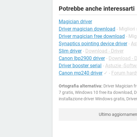
Potrebbe anche interessarti
Magician driver
Driver magician download
- Migliori
Driver magician free download
- Mig
Synaptics pointing device driver
-
As
Slim driver
-
Download - Driver
Canon lbp2900 driver
-
Download - D
Driver booster serial
-
Astuzie -Softw
Canon mp240 driver
✓
-
Forum hard
Ortografia alternativa:
Driver Magician f
7 gratis, Windows 10 free ita download, D
installazione driver Windows gratis, Driv
Ultimo aggiorname