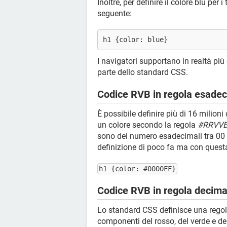
Inoltre, per definire il colore blu per 
seguente:
h1 {color: blue}
I navigatori supportano in realtà pi
parte dello standard CSS.
Codice RVB in regola esade
È possibile definire più di 16 milioni
un colore secondo la regola
#RRVV
sono dei numero esadecimali tra 00 e 
definizione di poco fa ma con quest
h1 {color: #0000FF}
Codice RVB in regola decima
Lo standard CSS definisce una regola
componenti del rosso, del verde e del