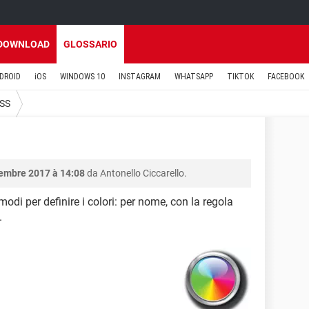
DOWNLOAD
GLOSSARIO
DROID
iOS
WINDOWS 10
INSTAGRAM
WHATSAPP
TIKTOK
FACEBOOK
SS
embre 2017 à 14:08
da Antonello Ciccarello.
di per definire i colori: per nome, con la regola
.