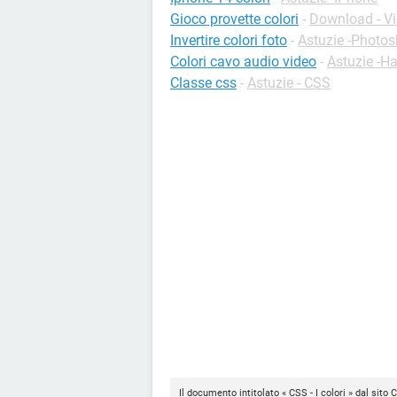
Gioco provette colori
-
Download - Vi
Invertire colori foto
-
Astuzie -Photo
Colori cavo audio video
-
Astuzie -H
Classe css
-
Astuzie - CSS
Il documento intitolato « CSS - I colori » dal sito