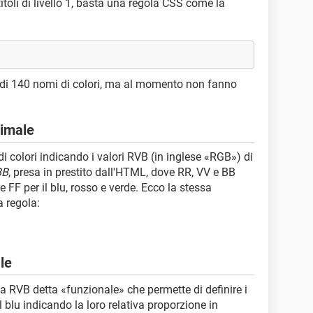
i titoli di livello 1, basta una regola CSS come la
ù di 140 nomi di colori, ma al momento non fanno
cimale
 di colori indicando i valori RVB (in inglese «RGB») di
BB
, presa in prestito dall'HTML, dove RR, VV e BB
FF per il blu, rosso e verde. Ecco la stessa
a regola:
le
 RVB detta «funzionale» che permette di definire i
 blu indicando la loro relativa proporzione in