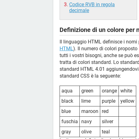
Codice RVB in regola
decimale
Definizione di un colore per
Il linguaggio HTML definisce i nomi 
HTML
). Il numero di colori propost
tutti i vostri bisogni, anche se può e
tratta di colori standard. Lo standard
standard HTML 4.01 aggiungendovi l'a
standard CSS è la seguente:
aqua
green
orange
white
black
lime
purple
yellow
blue
maroon
red
fuschia
navy
silver
gray
olive
teal