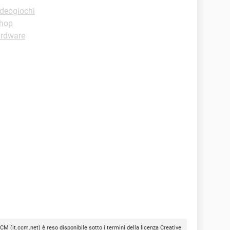
deogiochi
shop
ardware
CCM
(
it.ccm.net
) è reso disponibile sotto i termini della licenza
Creative