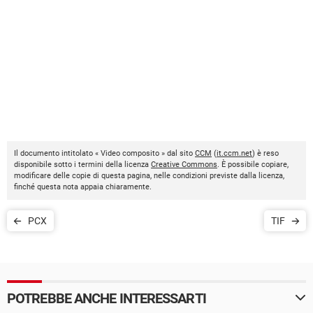
Il documento intitolato « Video composito » dal sito
CCM
(
it.ccm.net
) è reso
disponibile sotto i termini della licenza
Creative Commons
. È possibile copiare,
modificare delle copie di questa pagina, nelle condizioni previste dalla licenza,
finché questa nota appaia chiaramente.
PCX
TIF
POTREBBE ANCHE INTERESSARTI