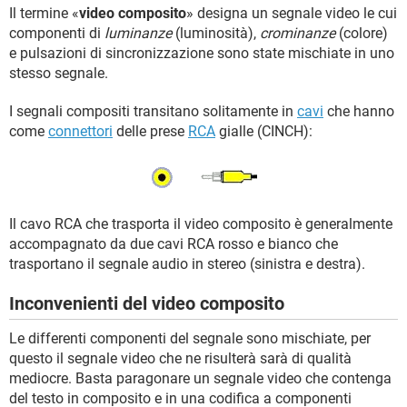
TIKTOK
FACEBOOK
Il termine «
video composito
» designa un segnale video le cui
componenti di
luminanze
(luminosità),
crominanze
(colore)
HARDWARE
e pulsazioni di sincronizzazione sono state mischiate in uno
stesso segnale.
I segnali compositi transitano solitamente in
cavi
che hanno
come
connettori
delle prese
RCA
gialle (CINCH):
Il cavo RCA che trasporta il video composito è generalmente
accompagnato da due cavi RCA rosso e bianco che
trasportano il segnale audio in stereo (sinistra e destra).
Inconvenienti del video composito
Le differenti componenti del segnale sono mischiate, per
questo il segnale video che ne risulterà sarà di qualità
mediocre. Basta paragonare un segnale video che contenga
del testo in composito e in una codifica a componenti