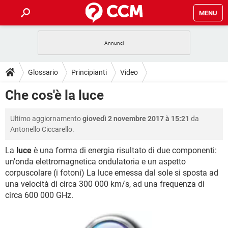
MENU
HOME
COVID-19
GAMING
GUIDE
Glossario
Principianti
Video
INTRATTENIMENTO
ANDROID
COVID-19
GAMING
DOWNLOAD
Che cos'è la luce
iOS
WINDOWS 10
INTRATTENIMENTO
ANDROID
INSTAGRAM
COVID-19
WHATSAPP
GAMING
FORUM
Ultimo aggiornamento
giovedì 2 novembre 2017 à 15:21
da
iOS
WINDOWS 10
TIKTOK
INTRATTENIMENTO
FACEBOOK
ANDROID
Antonello Ciccarello.
INSTAGRAM
COVID-19
WHATSAPP
GAMING
GLOSSARIO
HARDWARE
iOS
WINDOWS 10
La
luce
è una forma di energia risultato di due componenti:
TIKTOK
INTRATTENIMENTO
FACEBOOK
ANDROID
un'onda elettromagnetica ondulatoria e un aspetto
INSTAGRAM
COVID-19
WHATSAPP
GAMING
HARDWARE
iOS
WINDOWS 10
corpuscolare (i fotoni) La luce emessa dal sole si sposta ad
TIKTOK
INTRATTENIMENTO
FACEBOOK
ANDROID
una velocità di circa 300 000 km/s, ad una frequenza di
INSTAGRAM
WHATSAPP
circa 600 000 GHz.
HARDWARE
iOS
WINDOWS 10
TIKTOK
FACEBOOK
INSTAGRAM
WHATSAPP
HARDWARE