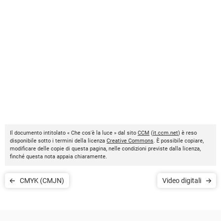
Il documento intitolato « Che cos'è la luce » dal sito
CCM
(
it.ccm.net
) è reso
disponibile sotto i termini della licenza
Creative Commons
. È possibile copiare,
modificare delle copie di questa pagina, nelle condizioni previste dalla licenza,
finché questa nota appaia chiaramente.
CMYK (CMJN)
Video digitali