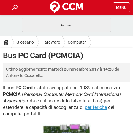
MENU
HOME
COVID-19
GAMING
GUIDE
Glossario
Hardware
Computer
INTRATTENIMENTO
ANDROID
COVID-19
GAMING
DOWNLOAD
Bus PC Card (PCMCIA)
iOS
WINDOWS 10
INTRATTENIMENTO
ANDROID
INSTAGRAM
COVID-19
WHATSAPP
GAMING
FORUM
Ultimo aggiornamento
martedì 28 novembre 2017 à 14:28
da
iOS
WINDOWS 10
TIKTOK
INTRATTENIMENTO
FACEBOOK
ANDROID
Antonello Ciccarello.
INSTAGRAM
COVID-19
WHATSAPP
GAMING
GLOSSARIO
HARDWARE
iOS
WINDOWS 10
Il bus
PC Card
è stato sviluppato nel 1989 dal consorzio
TIKTOK
INTRATTENIMENTO
FACEBOOK
ANDROID
PCMCIA
(
Personal Computer Memory Card International
INSTAGRAM
COVID-19
WHATSAPP
GAMING
HARDWARE
iOS
WINDOWS 10
Association
, da cui il nome dato talvolta al bus) per
TIKTOK
INTRATTENIMENTO
FACEBOOK
ANDROID
estendere le capacità di accoglienza di
periferiche
dei
INSTAGRAM
WHATSAPP
computer portatili.
HARDWARE
iOS
WINDOWS 10
TIKTOK
FACEBOOK
INSTAGRAM
WHATSAPP
HARDWARE