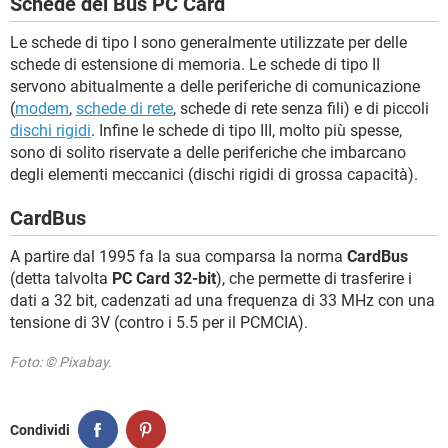
Schede del Bus PC Card
Le schede di tipo I sono generalmente utilizzate per delle
schede di estensione di memoria. Le schede di tipo II
servono abitualmente a delle periferiche di comunicazione
(
modem
,
schede di rete
, schede di rete senza fili) e di piccoli
dischi rigidi
. Infine le schede di tipo III, molto più spesse,
sono di solito riservate a delle periferiche che imbarcano
degli elementi meccanici (dischi rigidi di grossa capacità).
CardBus
A partire dal 1995 fa la sua comparsa la norma
CardBus
(detta talvolta
PC Card 32-bit
), che permette di trasferire i
dati a 32 bit, cadenzati ad una frequenza di 33 MHz con una
tensione di 3V (contro i 5.5 per il PCMCIA).
Foto: © Pixabay.
Condividi