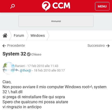
MENU
HOME
COVID-19
GAMING
GUIDE
Forum
Windows
INTRATTENIMENTO
ANDROID
COVID-19
GAMING
DOWNLOAD
Precedente
Successivo
iOS
WINDOWS 10
INTRATTENIMENTO
ANDROID
System 32
INSTAGRAM
COVID-19
WHATSAPP
GAMING
Chiuso
FORUM
iOS
WINDOWS 10
TIKTOK
INTRATTENIMENTO
FACEBOOK
ANDROID
Ranieri
- 17 feb 2010 alle 11:43
INSTAGRAM
COVID-19
WHATSAPP
GAMING
GLOSSARIO
@thor@
-
18 feb 2010 alle 00:17
HARDWARE
iOS
WINDOWS 10
TIKTOK
INTRATTENIMENTO
FACEBOOK
ANDROID
INSTAGRAM
COVID-19
WHATSAPP
GAMING
Ciao,
HARDWARE
iOS
WINDOWS 10
Non posso avviare il mio computer Windows root>\ system
TIKTOK
INTRATTENIMENTO
FACEBOOK
ANDROID
32 \ hall.dll
INSTAGRAM
WHATSAPP
si prega di reinstallare file qui sopra
HARDWARE
iOS
WINDOWS 10
TIKTOK
FACEBOOK
Spero che qualcuno mi possa aiutare
INSTAGRAM
WHATSAPP
vi ringrazio in anticipo
HARDWARE