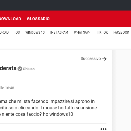
DOWNLOAD
GLOSSARIO
DROID
iOS
WINDOWS 10
INSTAGRAM
WHATSAPP
TIKTOK
FACEBOOK
Successivo
iderata
Chiuso
lle 16:48
lema che mi sta facendo impazzire,si aprono in
cità solo cliccando il mouse ho fatto scansione
re niente cosa faccio? ho windows10