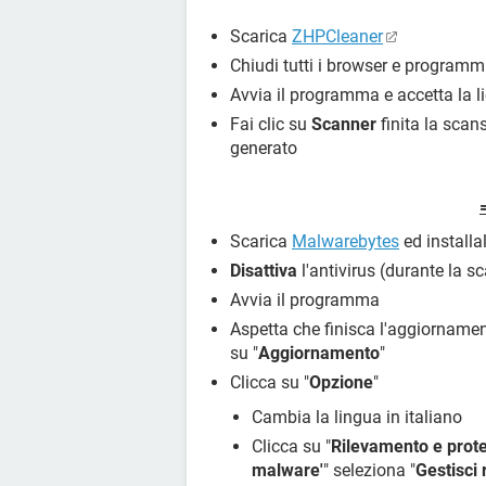
Scarica
ZHPCleaner
Chiudi tutti i browser e programmi
Avvia il programma e accetta la l
Fai clic su
Scanner
finita la scan
generato
Scarica
Malwarebytes
ed installa
Disattiva
l'antivirus (durante la s
Avvia il programma
Aspetta che finisca l'aggiornamen
su "
Aggiornamento
"
Clicca su "
Opzione
"
Cambia la lingua in italiano
Clicca su "
Rilevamento e prot
malware'
" seleziona "
Gestisci