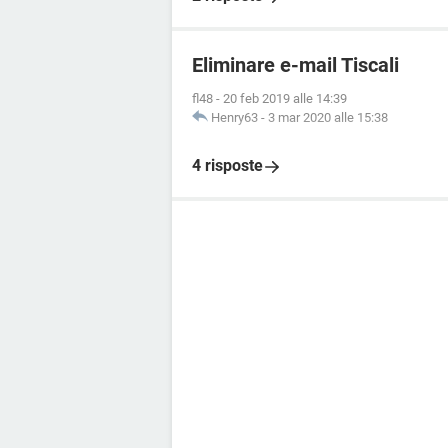
Eliminare e-mail Tiscali
fl48
-
20 feb 2019 alle 14:39
Henry63
-
3 mar 2020 alle 15:38
4 risposte