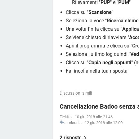
Rilevamenti "
PUP
" e "
PUM
"
Clicca su "
Scansione
"
Seleziona la voce "
Ricerca elemen
Una volta finita clicca su "
Applica
Se viene chiesto di riavviare "
Acce
Apri il programma e clicca su "
Cr
Seleziona l'ultimo log quindi "
Ved
Clicca su "
Copia negli appunti
" (
Fai incolla nella tua risposta
Discussioni simili
Cancellazione Badoo senza 
Elektra
-
10 giu 2018 alle 21:46
e-claudia
-
12 giu 2018 alle 12:00
2 risposte