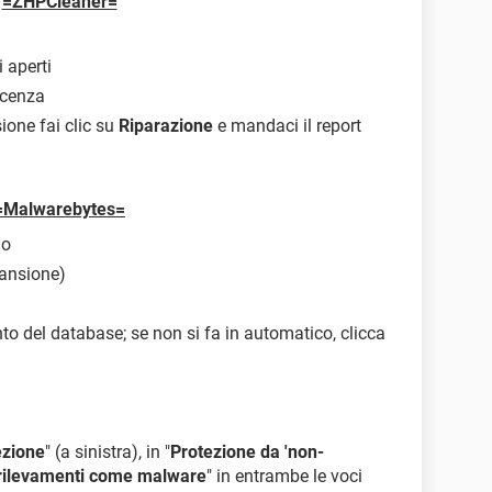
=ZHPCleaner=
 aperti
icenza
sione fai clic su
Riparazione
e mandaci il report
=Malwarebytes=
lo
cansione)
to del database; se non si fa in automatico, clicca
ezione
" (a sinistra), in "
Protezione da 'non-
 rilevamenti come malware
" in entrambe le voci