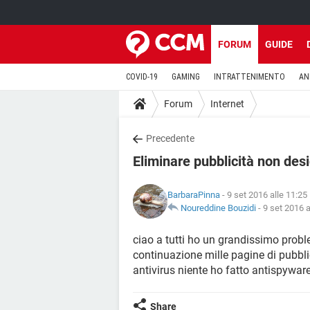
FORUM
GUIDE
COVID-19
GAMING
INTRATTENIMENTO
AN
Forum
Internet
Precedente
Eliminare pubblicità non des
BarbaraPinna
- 9 set 2016 alle 11:25
Noureddine Bouzidi
-
9 set 2016 a
ciao a tutti ho un grandissimo prob
continuazione mille pagine di pubbli
antivirus niente ho fatto antispywa
Share