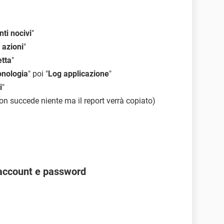
ti nocivi
"
 azioni
"
tta
"
onologia
" poi "
Log applicazione
"
i
"
non succede niente ma il report verrà copiato)
account e password