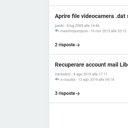
Aprire file videocamera .dat
paolo
-
8 lug 2009 alle 14:46
maestropomponi
-
16 nov 2015 alle 20:15
2 risposte
Recuperare account mail Lib
michelin2
-
8 ago 2019 alle 17:11
e-claudia
-
12 ago 2019 alle 09:14
3 risposte