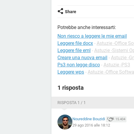
Share
Potrebbe anche interessarti:
Non riesco a leggere le mie email
Leggere file docx
-
Astuzie -Office S
Leggere file eml
-
Astuzie -Sistemi Op
Creare una nuova email
-
Astuzie -G
Ps3 non legge disco
-
Astuzie -PS3
Leggere wps
-
Astuzie -Office Softwa
1 risposta
RISPOSTA 1 / 1
Noureddine Bouzidi
15.404
29 ago 2016 alle 18:12