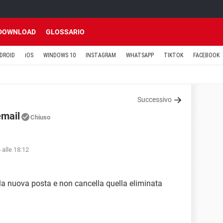
DOWNLOAD
GLOSSARIO
DROID
iOS
WINDOWS 10
INSTAGRAM
WHATSAPP
TIKTOK
FACEBOOK
Successivo
email
Chiuso
 alle 18:12
la nuova posta e non cancella quella eliminata