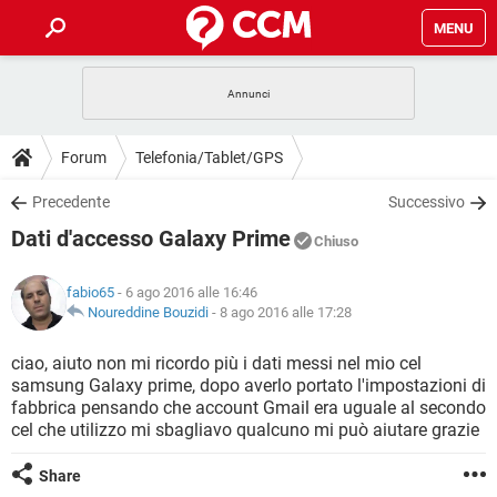
MENU
HOME
COVID-19
GAMING
GUIDE
Forum
Telefonia/Tablet/GPS
INTRATTENIMENTO
ANDROID
COVID-19
GAMING
DOWNLOAD
Precedente
Successivo
iOS
WINDOWS 10
INTRATTENIMENTO
ANDROID
Dati d'accesso Galaxy Prime
INSTAGRAM
COVID-19
WHATSAPP
GAMING
Chiuso
FORUM
iOS
WINDOWS 10
TIKTOK
INTRATTENIMENTO
FACEBOOK
ANDROID
fabio65
- 6 ago 2016 alle 16:46
INSTAGRAM
COVID-19
WHATSAPP
GAMING
GLOSSARIO
Noureddine Bouzidi
-
8 ago 2016 alle 17:28
HARDWARE
iOS
WINDOWS 10
TIKTOK
INTRATTENIMENTO
FACEBOOK
ANDROID
INSTAGRAM
COVID-19
WHATSAPP
GAMING
ciao, aiuto non mi ricordo più i dati messi nel mio cel
HARDWARE
iOS
WINDOWS 10
samsung Galaxy prime, dopo averlo portato l'impostazioni di
TIKTOK
INTRATTENIMENTO
FACEBOOK
ANDROID
fabbrica pensando che account Gmail era uguale al secondo
INSTAGRAM
WHATSAPP
cel che utilizzo mi sbagliavo qualcuno mi può aiutare grazie
HARDWARE
iOS
WINDOWS 10
TIKTOK
FACEBOOK
INSTAGRAM
WHATSAPP
Share
HARDWARE