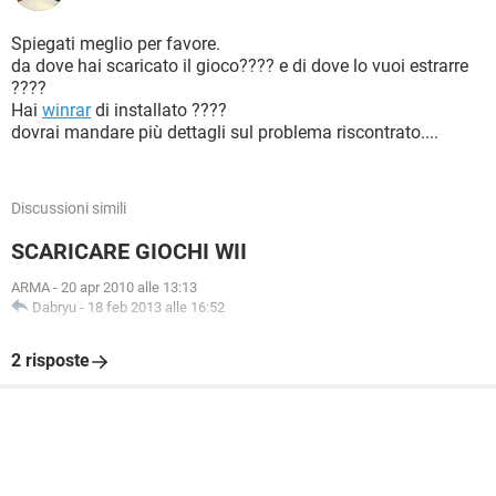
Spiegati meglio per favore.
da dove hai scaricato il gioco???? e di dove lo vuoi estrarre
????
Hai
winrar
di installato ????
dovrai mandare più dettagli sul problema riscontrato....
Discussioni simili
SCARICARE GIOCHI WII
ARMA
-
20 apr 2010 alle 13:13
Dabryu
-
18 feb 2013 alle 16:52
2 risposte