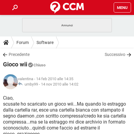
MENU
HOME
COVID-19
GAMING
GUIDE
Forum
Software
INTRATTENIMENTO
ANDROID
COVID-19
GAMING
DOWNLOAD
Precedente
Successivo
iOS
WINDOWS 10
INTRATTENIMENTO
ANDROID
Gioco wii
INSTAGRAM
COVID-19
WHATSAPP
GAMING
Chiuso
FORUM
iOS
WINDOWS 10
TIKTOK
INTRATTENIMENTO
FACEBOOK
ANDROID
valentina
- 14 feb 2010 alle 14:35
INSTAGRAM
COVID-19
WHATSAPP
GAMING
GLOSSARIO
umby99 -
14 nov 2010 alle 14:02
HARDWARE
iOS
WINDOWS 10
TIKTOK
INTRATTENIMENTO
FACEBOOK
ANDROID
INSTAGRAM
COVID-19
WHATSAPP
GAMING
Ciao,
HARDWARE
iOS
WINDOWS 10
scusate ho scaricato un gioco wii...Ma quando lo estraggo
TIKTOK
INTRATTENIMENTO
FACEBOOK
ANDROID
dalla cartella rar, esce una cartella bianca con stampato il
INSTAGRAM
WHATSAPP
segno daemon ,con scritto compressa!credo ke sia cartella
HARDWARE
iOS
WINDOWS 10
TIKTOK
FACEBOOK
compressa...ma se la estraggo mi dice archivio in formato
INSTAGRAM
WHATSAPP
sconosciuto...quindi come faccio ad estrarre il
HARDWARE
gioco..grazieeeee