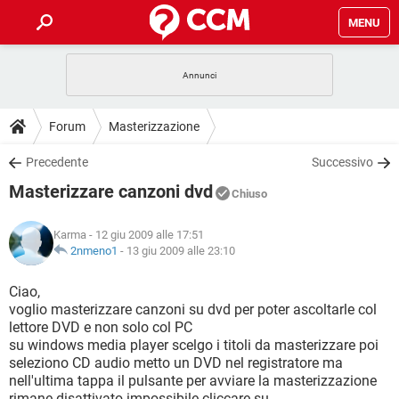
MENU
HOME
COVID-19
GAMING
GUIDE
Forum
Masterizzazione
INTRATTENIMENTO
ANDROID
COVID-19
GAMING
DOWNLOAD
Precedente
Successivo
iOS
WINDOWS 10
INTRATTENIMENTO
ANDROID
Masterizzare canzoni dvd
INSTAGRAM
COVID-19
WHATSAPP
GAMING
Chiuso
FORUM
iOS
WINDOWS 10
TIKTOK
INTRATTENIMENTO
FACEBOOK
ANDROID
Karma
- 12 giu 2009 alle 17:51
INSTAGRAM
COVID-19
WHATSAPP
GAMING
GLOSSARIO
2nmeno1
-
13 giu 2009 alle 23:10
HARDWARE
iOS
WINDOWS 10
TIKTOK
INTRATTENIMENTO
FACEBOOK
ANDROID
INSTAGRAM
COVID-19
WHATSAPP
GAMING
Ciao,
HARDWARE
iOS
WINDOWS 10
voglio masterizzare canzoni su dvd per poter ascoltarle col
TIKTOK
INTRATTENIMENTO
FACEBOOK
ANDROID
lettore DVD e non solo col PC
INSTAGRAM
WHATSAPP
su windows media player scelgo i titoli da masterizzare poi
HARDWARE
iOS
WINDOWS 10
TIKTOK
FACEBOOK
seleziono CD audio metto un DVD nel registratore ma
INSTAGRAM
WHATSAPP
nell'ultima tappa il pulsante per avviare la masterizzazione
HARDWARE
rimane disattivato impossibile cliccare su