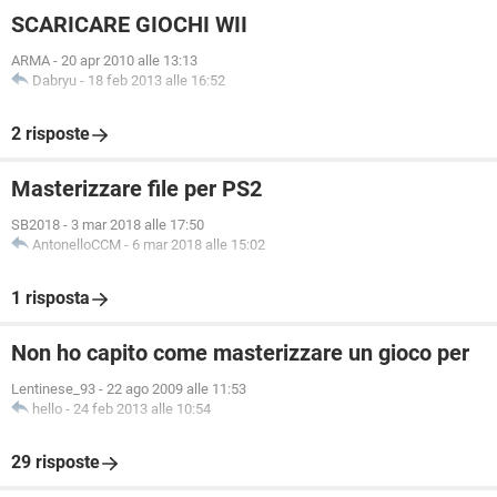
SCARICARE GIOCHI WII
ARMA
-
20 apr 2010 alle 13:13
Dabryu
-
18 feb 2013 alle 16:52
2 risposte
Masterizzare file per PS2
SB2018
-
3 mar 2018 alle 17:50
AntonelloCCM
-
6 mar 2018 alle 15:02
1 risposta
Non ho capito come masterizzare un gioco per
Lentinese_93
-
22 ago 2009 alle 11:53
hello
-
24 feb 2013 alle 10:54
29 risposte