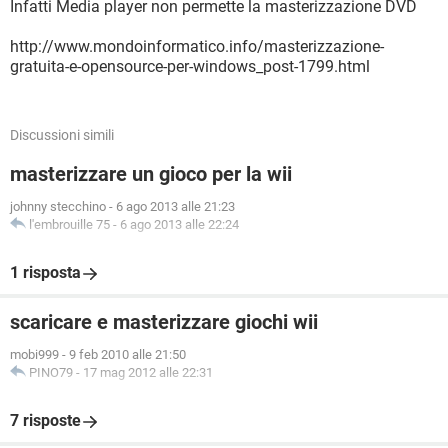
Infatti Media player non permette la masterizzazione DVD
http://www.mondoinformatico.info/masterizzazione-
gratuita-e-opensource-per-windows_post-1799.html
Discussioni simili
masterizzare un gioco per la wii
johnny stecchino
-
6 ago 2013 alle 21:23
l'embrouille 75
-
6 ago 2013 alle 22:24
1 risposta
scaricare e masterizzare giochi wii
mobi999
-
9 feb 2010 alle 21:50
PINO79
-
17 mag 2012 alle 22:31
7 risposte