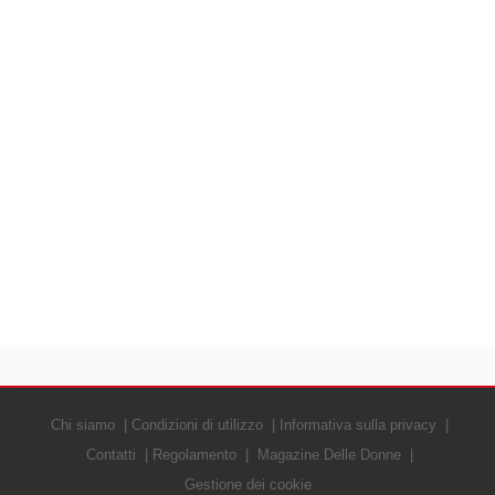
Chi siamo
Condizioni di utilizzo
Informativa sulla privacy
Contatti
Regolamento
Magazine Delle Donne
Gestione dei cookie