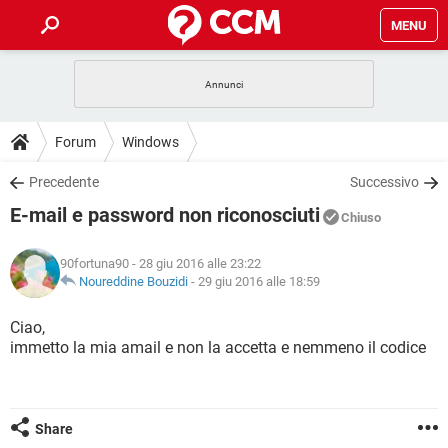
MENU
HOME
COVID-19
GAMING
GUIDE
Forum
Windows
INTRATTENIMENTO
ANDROID
COVID-19
GAMING
DOWNLOAD
Precedente
Successivo
iOS
WINDOWS 10
INTRATTENIMENTO
ANDROID
E-mail e password non riconosciuti
INSTAGRAM
COVID-19
WHATSAPP
GAMING
Chiuso
FORUM
iOS
WINDOWS 10
TIKTOK
INTRATTENIMENTO
FACEBOOK
ANDROID
90fortuna90
- 28 giu 2016 alle 23:22
INSTAGRAM
COVID-19
WHATSAPP
GAMING
GLOSSARIO
Noureddine Bouzidi
-
29 giu 2016 alle 18:59
HARDWARE
iOS
WINDOWS 10
TIKTOK
INTRATTENIMENTO
FACEBOOK
ANDROID
INSTAGRAM
COVID-19
WHATSAPP
GAMING
Ciao,
HARDWARE
iOS
WINDOWS 10
immetto la mia amail e non la accetta e nemmeno il codice
TIKTOK
INTRATTENIMENTO
FACEBOOK
ANDROID
INSTAGRAM
WHATSAPP
HARDWARE
iOS
WINDOWS 10
TIKTOK
FACEBOOK
INSTAGRAM
WHATSAPP
Share
HARDWARE