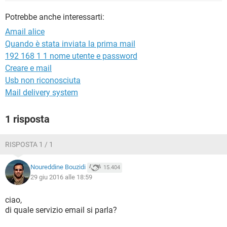
TIKTOK
FACEBOOK
Potrebbe anche interessarti:
HARDWARE
Amail alice
Quando è stata inviata la prima mail
192 168 1 1 nome utente e password
Creare e mail
Usb non riconosciuta
Mail delivery system
1 risposta
RISPOSTA 1 / 1
Noureddine Bouzidi
15.404
29 giu 2016 alle 18:59
ciao,
di quale servizio email si parla?