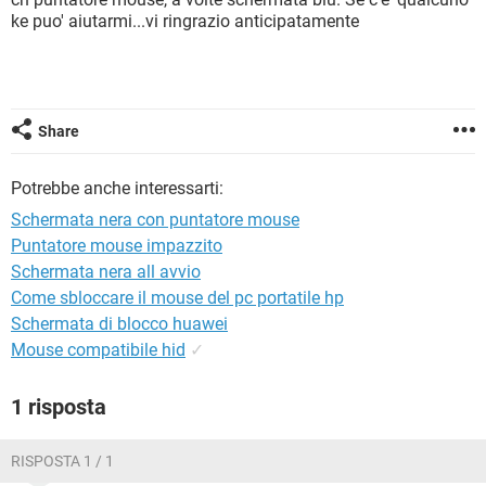
TIKTOK
FACEBOOK
ke puo' aiutarmi...vi ringrazio anticipatamente
HARDWARE
Share
Potrebbe anche interessarti:
Schermata nera con puntatore mouse
Puntatore mouse impazzito
Schermata nera all avvio
Come sbloccare il mouse del pc portatile hp
Schermata di blocco huawei
Mouse compatibile hid
✓
1 risposta
RISPOSTA 1 / 1