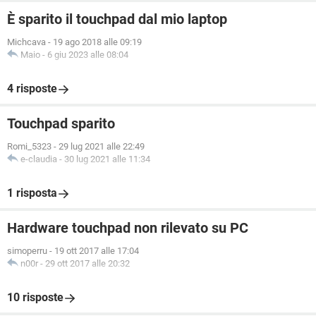
È sparito il touchpad dal mio laptop
Michcava
-
19 ago 2018 alle 09:19
Maio
-
6 giu 2023 alle 08:04
4 risposte
Touchpad sparito
Romi_5323
-
29 lug 2021 alle 22:49
e-claudia
-
30 lug 2021 alle 11:34
1 risposta
Hardware touchpad non rilevato su PC
simoperru
-
19 ott 2017 alle 17:04
n00r
-
29 ott 2017 alle 20:32
10 risposte