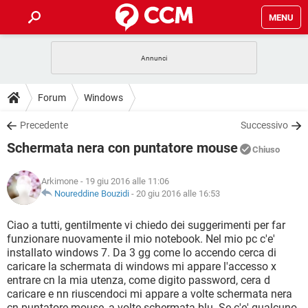
MENU
HOME
COVID-19
GAMING
GUIDE
Forum
Windows
INTRATTENIMENTO
ANDROID
COVID-19
GAMING
DOWNLOAD
Precedente
Successivo
iOS
WINDOWS 10
INTRATTENIMENTO
ANDROID
Schermata nera con puntatore mouse
INSTAGRAM
COVID-19
WHATSAPP
GAMING
Chiuso
FORUM
iOS
WINDOWS 10
TIKTOK
INTRATTENIMENTO
FACEBOOK
ANDROID
Arkimone
- 19 giu 2016 alle 11:06
INSTAGRAM
COVID-19
WHATSAPP
GAMING
GLOSSARIO
Noureddine Bouzidi
-
20 giu 2016 alle 16:53
HARDWARE
iOS
WINDOWS 10
TIKTOK
INTRATTENIMENTO
FACEBOOK
ANDROID
INSTAGRAM
COVID-19
WHATSAPP
GAMING
Ciao a tutti, gentilmente vi chiedo dei suggerimenti per far
HARDWARE
iOS
WINDOWS 10
funzionare nuovamente il mio notebook. Nel mio pc c'e'
TIKTOK
INTRATTENIMENTO
FACEBOOK
ANDROID
installato windows 7. Da 3 gg come lo accendo cerca di
INSTAGRAM
WHATSAPP
caricare la schermata di windows mi appare l'accesso x
HARDWARE
iOS
WINDOWS 10
TIKTOK
FACEBOOK
entrare cn la mia utenza, come digito password, cera d
INSTAGRAM
WHATSAPP
caricare e nn riuscendoci mi appare a volte schermata nera
HARDWARE
cn puntatore mouse, a volte schermata blu. Se c'e' qualcuno