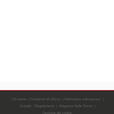
Chi siamo
Condizioni di utilizzo
Informativa sulla privacy
Contatti
Regolamento
Magazine Delle Donne
Gestione dei cookie