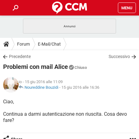
MENU
HOME
COVID-19
GAMING
GUIDE
Forum
E-Mail/Chat
INTRATTENIMENTO
ANDROID
COVID-19
GAMING
DOWNLOAD
Precedente
Successivo
iOS
WINDOWS 10
INTRATTENIMENTO
ANDROID
Problemi con mail Alice
INSTAGRAM
COVID-19
WHATSAPP
GAMING
Chiuso
FORUM
iOS
WINDOWS 10
TIKTOK
INTRATTENIMENTO
FACEBOOK
ANDROID
io
- 15 giu 2016 alle 11:09
INSTAGRAM
COVID-19
WHATSAPP
GAMING
GLOSSARIO
Noureddine Bouzidi
-
15 giu 2016 alle 16:36
HARDWARE
iOS
WINDOWS 10
TIKTOK
INTRATTENIMENTO
FACEBOOK
ANDROID
INSTAGRAM
COVID-19
WHATSAPP
GAMING
Ciao,
HARDWARE
iOS
WINDOWS 10
TIKTOK
INTRATTENIMENTO
FACEBOOK
ANDROID
Continua a darmi autenticazione non riuscita. Cosa devo
INSTAGRAM
WHATSAPP
fare?
HARDWARE
iOS
WINDOWS 10
TIKTOK
FACEBOOK
INSTAGRAM
WHATSAPP
HARDWARE