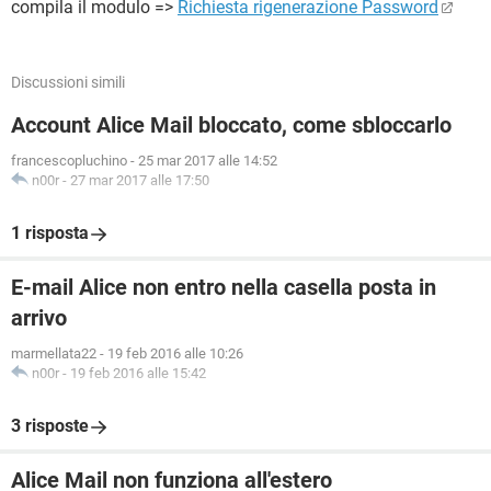
compila il modulo =>
Richiesta rigenerazione Password
Discussioni simili
Account Alice Mail bloccato, come sbloccarlo
francescopluchino
-
25 mar 2017 alle 14:52
n00r
-
27 mar 2017 alle 17:50
1 risposta
E-mail Alice non entro nella casella posta in
arrivo
marmellata22
-
19 feb 2016 alle 10:26
n00r
-
19 feb 2016 alle 15:42
3 risposte
Alice Mail non funziona all'estero