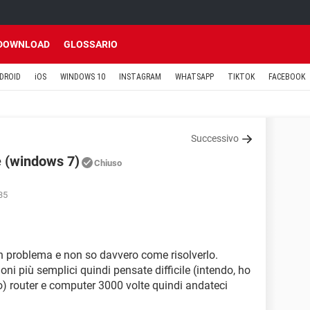
DOWNLOAD
GLOSSARIO
DROID
iOS
WINDOWS 10
INSTAGRAM
WHATSAPP
TIKTOK
FACEBOOK
Successivo
e (windows 7)
Chiuso
35
n problema e non so davvero come risolverlo.
oni più semplici quindi pensate difficile (intendo, ho
to) router e computer 3000 volte quindi andateci