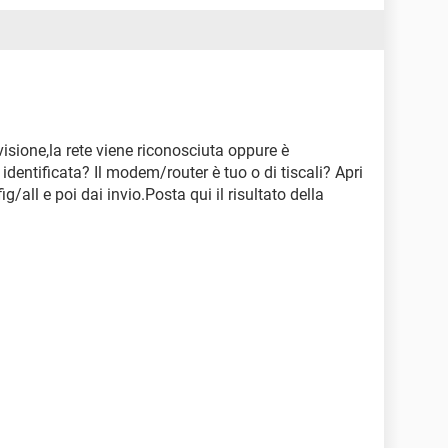
hé io sono disperata e non so più cosa fare. Grazie!
visione,la rete viene riconosciuta oppure è
dentificata? Il modem/router è tuo o di tiscali? Apri
g/all e poi dai invio.Posta qui il risultato della