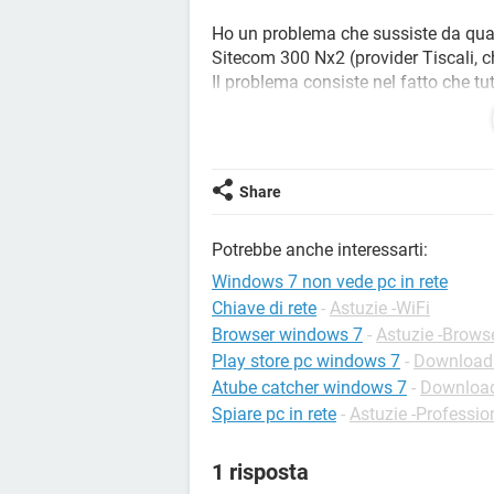
Ho un problema che sussiste da quand
Sitecom 300 Nx2 (provider Tiscali, 
Il problema consiste nel fatto che tutt
che grazie a cavo ethernet) riconosc
richiedono la password e fanno finta
navigare per davvero e mandando un
contattare ik server".
Share
Inoltre aprendo il centro connession
Potrebbe anche interessarti:
internet, appare un'enorme x rossa tra
accesso viene identificato come "Ne
Windows 7 non vede pc in rete
di risoluzione dei problemi non è sta
Chiave di rete
-
Astuzie -WiFi
rivolgo qui).
Browser windows 7
-
Astuzie -Brows
Play store pc windows 7
-
Download -
Controllando lo stato di connessione
Atube catcher windows 7
-
Download
e conn. IPv6 con accanto "nessun ac
Spiare pc in rete
-
Astuzie -Profession
potrebbe essere nel fatto che non 
così perché lo sono entrambe.
1 risposta