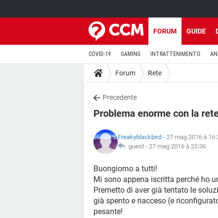
FORUM
GUIDE
COVID-19
GAMING
INTRATTENIMENTO
AN
Forum
Rete
Precedente
Problema enorme con la ret
Freakyblackbird
- 27 mag 2016 à 16:
guest -
27 mag 2016 à 23:36
Buongiorno a tutti!
Mi sono appena iscritta perché ho u
Premetto di aver già tentato le soluzi
già spento e riacceso (e riconfigura
pesante!