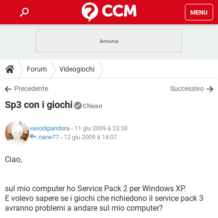
MENU
HOME
COVID-19
GAMING
GUIDE
Forum
Videogiochi
INTRATTENIMENTO
ANDROID
COVID-19
GAMING
DOWNLOAD
Precedente
Successivo
iOS
WINDOWS 10
INTRATTENIMENTO
ANDROID
Sp3 con i giochi
INSTAGRAM
COVID-19
WHATSAPP
GAMING
Chiuso
FORUM
iOS
WINDOWS 10
TIKTOK
INTRATTENIMENTO
FACEBOOK
ANDROID
vasodipandora
- 11 giu 2009 à 23:38
INSTAGRAM
COVID-19
WHATSAPP
GAMING
GLOSSARIO
nane77
-
12 giu 2009 à 14:07
HARDWARE
iOS
WINDOWS 10
TIKTOK
INTRATTENIMENTO
FACEBOOK
ANDROID
INSTAGRAM
COVID-19
WHATSAPP
GAMING
Ciao,
HARDWARE
iOS
WINDOWS 10
TIKTOK
INTRATTENIMENTO
FACEBOOK
ANDROID
INSTAGRAM
WHATSAPP
sul mio computer ho Service Pack 2 per Windows XP.
HARDWARE
iOS
WINDOWS 10
TIKTOK
FACEBOOK
E volevo sapere se i giochi che richiedono il service pack 3
INSTAGRAM
WHATSAPP
avranno problemi a andare sul mio computer?
HARDWARE