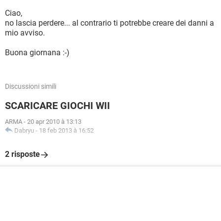
Ciao,
no lascia perdere... al contrario ti potrebbe creare dei danni a
mio avviso.
Buona giornana :-)
Discussioni simili
SCARICARE GIOCHI WII
ARMA
-
20 apr 2010 à 13:13
Dabryu
-
18 feb 2013 à 16:52
2 risposte