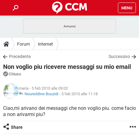
MENU
HOME
COVID-19
GAMING
GUIDE
Forum
Internet
INTRATTENIMENTO
ANDROID
COVID-19
GAMING
DOWNLOAD
Precedente
Successivo
iOS
WINDOWS 10
INTRATTENIMENTO
ANDROID
Non voglio piu ricevere messaggi su mio email
INSTAGRAM
COVID-19
WHATSAPP
GAMING
FORUM
iOS
WINDOWS 10
Chiuso
TIKTOK
INTRATTENIMENTO
FACEBOOK
ANDROID
INSTAGRAM
COVID-19
WHATSAPP
GAMING
GLOSSARIO
HARDWARE
iOS
maria
- 5 feb 2010 alle 09:02
WINDOWS 10
TIKTOK
INTRATTENIMENTO
FACEBOOK
ANDROID
Noureddine Bouzidi
-
5 feb 2010 alle 11:18
INSTAGRAM
COVID-19
WHATSAPP
GAMING
HARDWARE
iOS
WINDOWS 10
Ciao,mi arivano dei messaggi che non voglio piu. come facio
TIKTOK
INTRATTENIMENTO
FACEBOOK
ANDROID
a non arivarmi piu?
INSTAGRAM
WHATSAPP
HARDWARE
iOS
WINDOWS 10
TIKTOK
FACEBOOK
Share
INSTAGRAM
WHATSAPP
HARDWARE