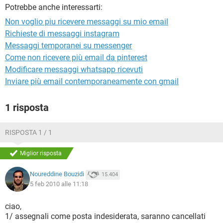
TIKTOK
FACEBOOK
Potrebbe anche interessarti:
HARDWARE
Non voglio piu ricevere messaggi su mio email
Richieste di messaggi instagram
Messaggi temporanei su messenger
Come non ricevere più email da pinterest
Modificare messaggi whatsapp ricevuti
Inviare più email contemporaneamente con gmail
1 risposta
RISPOSTA 1 / 1
Miglior risposta
Noureddine Bouzidi
15.404
5 feb 2010 alle 11:18
ciao,
1/ assegnali come posta indesiderata, saranno cancellati