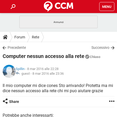
MENU
HOME
COVID-19
GAMING
GUIDE
Forum
Rete
INTRATTENIMENTO
ANDROID
COVID-19
GAMING
DOWNLOAD
Precedente
Successivo
iOS
WINDOWS 10
INTRATTENIMENTO
ANDROID
Computer nessun accesso alla rete
INSTAGRAM
COVID-19
WHATSAPP
GAMING
Chiuso
FORUM
iOS
WINDOWS 10
TIKTOK
INTRATTENIMENTO
FACEBOOK
ANDROID
Spillin
- 8 mar 2016 alle 22:28
INSTAGRAM
COVID-19
WHATSAPP
GAMING
GLOSSARIO
guest -
8 mar 2016 alle 23:36
HARDWARE
iOS
WINDOWS 10
TIKTOK
INTRATTENIMENTO
FACEBOOK
ANDROID
INSTAGRAM
COVID-19
WHATSAPP
GAMING
Il mio computer mi dice cones Sto arrivando! Protetta ma mi
HARDWARE
iOS
WINDOWS 10
dice nessun accesso alla rete chi mi puo aiutare grazie
TIKTOK
INTRATTENIMENTO
FACEBOOK
ANDROID
INSTAGRAM
WHATSAPP
HARDWARE
iOS
WINDOWS 10
Share
TIKTOK
FACEBOOK
INSTAGRAM
WHATSAPP
HARDWARE
Potrebbe anche interessarti: