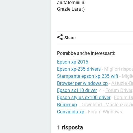
aiutatemiiiiiii.
Grazie Lara ;)
Share
Potrebbe anche interessarti:
Epson xp 2015
Epson xp-235 drivers
- Migliori rispo
Stampante epson xp 235 wifi
- Migli
Browser per windows xp
-
Astuzie -
Epson sx110 driver
✓
-
Forum Driver
Epson stylus sx100 driver
-
Forum Dr
Burner xp
-
Download - Masterizzazi
Convalida xp
-
Forum Windows
1 risposta