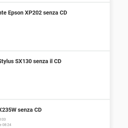
nte Epson XP202 senza CD
Stylus SX130 senza il CD
 SX235W senza CD
0:03
le 08:24