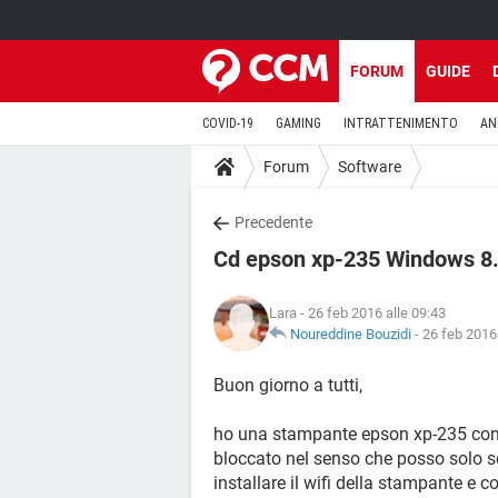
FORUM
GUIDE
COVID-19
GAMING
INTRATTENIMENTO
AN
Forum
Software
Precedente
Cd epson xp-235 Windows 8
Lara
- 26 feb 2016 alle 09:43
Noureddine Bouzidi
-
26 feb 2016 
Buon giorno a tutti,
ho una stampante epson xp-235 con
bloccato nel senso che posso solo s
installare il wifi della stampante e 