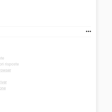
ste
ori risposte
Browser
iver
one