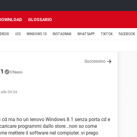
DOWNLOAD
GLOSSARIO
DROID
iOS
WINDOWS 10
INSTAGRAM
WHATSAPP
TIKTOK
FACEBOOK
Successivo
.1
Chiuso
alle 09:54
 cd ma ho un lenovo Windows 8.1 senza porta cd e
caricare programmi dallo store...non so come
come mettere il software nel compiuter..vi prego