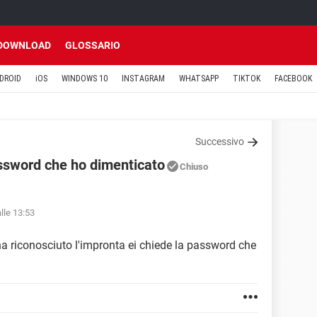
DOWNLOAD
GLOSSARIO
DROID
iOS
WINDOWS 10
INSTAGRAM
WHATSAPP
TIKTOK
FACEBOOK
Successivo
ssword che ho dimenticato
Chiuso
lle 13:53
ha riconosciuto l'impronta ei chiede la password che