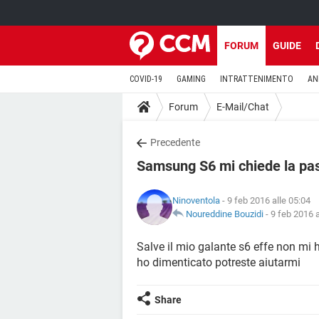
FORUM
GUIDE
COVID-19
GAMING
INTRATTENIMENTO
AN
Forum
E-Mail/Chat
Precedente
Samsung S6 mi chiede la pa
Ninoventola
- 9 feb 2016 alle 05:04
Noureddine Bouzidi
-
9 feb 2016 a
Salve il mio galante s6 effe non mi 
ho dimenticato potreste aiutarmi
Share