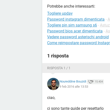
Potrebbe anche interessarti:
Togliere upday
Password instagram dimenticata
-
A
Togliere pin sim samsung s6
-
Astuz
Password bios acer dimenticata
-
As
Vedere password asterischi android
Come reimpostare password Instag
1 risposta
RISPOSTA 1 / 1
Noureddine Bouzidi
15.404
9 feb 2016 alle 13:53
ciao,
ci sono tante guide per resettarlo