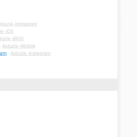
stuzie -Instagram
ie -iOS
tuzie -BIOS
-
Astuzie -Mobile
ram
-
Astuzie -Instagram