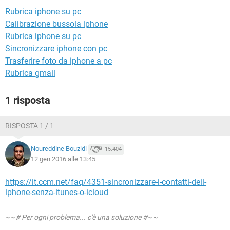
TIKTOK
FACEBOOK
Rubrica iphone su pc
HARDWARE
Calibrazione bussola iphone
Rubrica iphone su pc
Sincronizzare iphone con pc
Trasferire foto da iphone a pc
Rubrica gmail
1 risposta
RISPOSTA 1 / 1
Noureddine Bouzidi
15.404
12 gen 2016 alle 13:45
https://it.ccm.net/faq/4351-sincronizzare-i-contatti-dell-
iphone-senza-itunes-o-icloud
~~# Per ogni problema... c'è una soluzione #~~