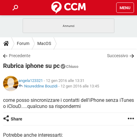
MENU
HOME
COVID-19
GAMING
GUIDE
Forum
MacOS
INTRATTENIMENTO
ANDROID
COVID-19
GAMING
DOWNLOAD
Precedente
Successivo
iOS
WINDOWS 10
INTRATTENIMENTO
ANDROID
Rubrica iphone su pc
INSTAGRAM
COVID-19
WHATSAPP
GAMING
Chiuso
FORUM
iOS
WINDOWS 10
TIKTOK
INTRATTENIMENTO
FACEBOOK
ANDROID
angela123321
- 12 gen 2016 alle 13:31
INSTAGRAM
COVID-19
WHATSAPP
GAMING
GLOSSARIO
Noureddine Bouzidi
-
12 gen 2016 alle 13:45
HARDWARE
iOS
WINDOWS 10
TIKTOK
INTRATTENIMENTO
FACEBOOK
ANDROID
INSTAGRAM
COVID-19
WHATSAPP
GAMING
come posso sincronizzare i contatti dell'iPhone senza iTunes
HARDWARE
iOS
WINDOWS 10
o iClouD.....qualcuno sa rispondermi
TIKTOK
INTRATTENIMENTO
FACEBOOK
ANDROID
INSTAGRAM
WHATSAPP
HARDWARE
iOS
WINDOWS 10
Share
TIKTOK
FACEBOOK
INSTAGRAM
WHATSAPP
HARDWARE
Potrebbe anche interessarti: