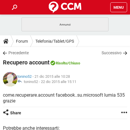
MENU
HOME
COVID-19
GAMING
GUIDE
Forum
Telefonia/Tablet/GPS
INTRATTENIMENTO
ANDROID
COVID-19
GAMING
DOWNLOAD
Precedente
Successivo
iOS
WINDOWS 10
INTRATTENIMENTO
ANDROID
Recupero account
INSTAGRAM
COVID-19
WHATSAPP
GAMING
Risolto
/Chiuso
FORUM
iOS
WINDOWS 10
TIKTOK
INTRATTENIMENTO
FACEBOOK
ANDROID
tonino52
- 21 dic 2015 alle 10:28
INSTAGRAM
COVID-19
WHATSAPP
GAMING
GLOSSARIO
tonino52 -
22 dic 2015 alle 15:11
HARDWARE
iOS
WINDOWS 10
TIKTOK
INTRATTENIMENTO
FACEBOOK
ANDROID
INSTAGRAM
COVID-19
WHATSAPP
GAMING
come.recuperare.account facebook..su.microsoft lumia 535
HARDWARE
iOS
WINDOWS 10
grazie
TIKTOK
INTRATTENIMENTO
FACEBOOK
ANDROID
INSTAGRAM
WHATSAPP
HARDWARE
iOS
WINDOWS 10
Share
TIKTOK
FACEBOOK
INSTAGRAM
WHATSAPP
HARDWARE
Potrebbe anche interessarti: