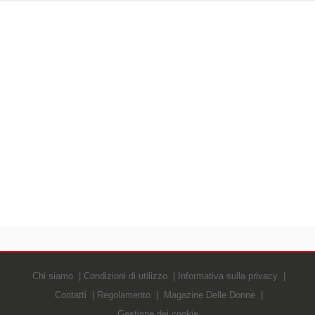
Chi siamo
Condizioni di utilizzo
Informativa sulla privacy
Contatti
Regolamento
Magazine Delle Donne
Gestione dei cookie