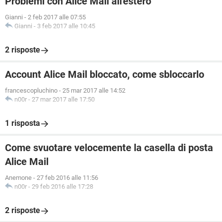
Problemi con Alice Mail all'estero
Gianni
-
2 feb 2017 alle 07:55
Gianni
-
3 feb 2017 alle 10:45
2 risposte
Account Alice Mail bloccato, come sbloccarlo
francescopluchino
-
25 mar 2017 alle 14:52
n00r
-
27 mar 2017 alle 17:50
1 risposta
Come svuotare velocemente la casella di posta
Alice Mail
Anemone
-
27 feb 2016 alle 11:56
n00r
-
29 feb 2016 alle 17:28
2 risposte