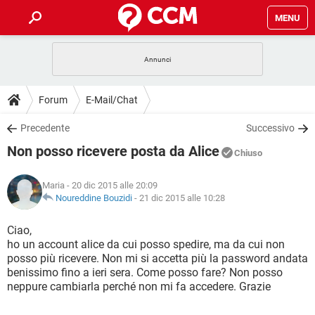
MENU
HOME
COVID-19
GAMING
GUIDE
Forum
E-Mail/Chat
INTRATTENIMENTO
ANDROID
COVID-19
GAMING
DOWNLOAD
Precedente
Successivo
iOS
WINDOWS 10
INTRATTENIMENTO
ANDROID
Non posso ricevere posta da Alice
INSTAGRAM
COVID-19
WHATSAPP
GAMING
Chiuso
FORUM
iOS
WINDOWS 10
TIKTOK
INTRATTENIMENTO
FACEBOOK
ANDROID
Maria
- 20 dic 2015 alle 20:09
INSTAGRAM
COVID-19
WHATSAPP
GAMING
GLOSSARIO
Noureddine Bouzidi
-
21 dic 2015 alle 10:28
HARDWARE
iOS
WINDOWS 10
TIKTOK
INTRATTENIMENTO
FACEBOOK
ANDROID
INSTAGRAM
COVID-19
WHATSAPP
GAMING
Ciao,
HARDWARE
iOS
WINDOWS 10
ho un account alice da cui posso spedire, ma da cui non
TIKTOK
INTRATTENIMENTO
FACEBOOK
ANDROID
posso più ricevere. Non mi si accetta più la password andata
INSTAGRAM
WHATSAPP
benissimo fino a ieri sera. Come posso fare? Non posso
HARDWARE
iOS
WINDOWS 10
TIKTOK
FACEBOOK
neppure cambiarla perché non mi fa accedere. Grazie
INSTAGRAM
WHATSAPP
HARDWARE