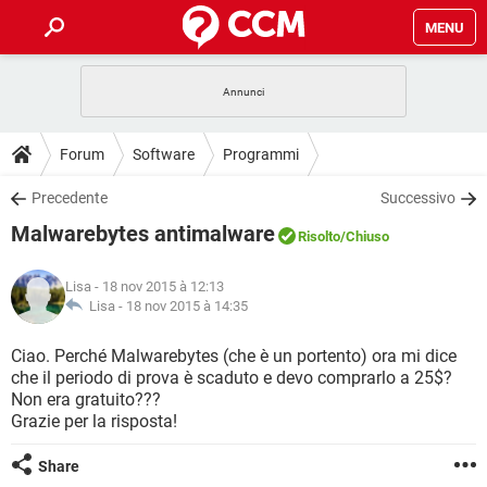
MENU
HOME
COVID-19
GAMING
GUIDE
Forum
Software
Programmi
INTRATTENIMENTO
ANDROID
COVID-19
GAMING
DOWNLOAD
Precedente
Successivo
iOS
WINDOWS 10
INTRATTENIMENTO
ANDROID
Malwarebytes antimalware
INSTAGRAM
COVID-19
WHATSAPP
GAMING
Risolto
/Chiuso
FORUM
iOS
WINDOWS 10
TIKTOK
INTRATTENIMENTO
FACEBOOK
ANDROID
Lisa
- 18 nov 2015 à 12:13
INSTAGRAM
COVID-19
WHATSAPP
GAMING
GLOSSARIO
Lisa -
18 nov 2015 à 14:35
HARDWARE
iOS
WINDOWS 10
TIKTOK
INTRATTENIMENTO
FACEBOOK
ANDROID
INSTAGRAM
COVID-19
WHATSAPP
GAMING
Ciao. Perché Malwarebytes (che è un portento) ora mi dice
HARDWARE
iOS
WINDOWS 10
che il periodo di prova è scaduto e devo comprarlo a 25$?
TIKTOK
INTRATTENIMENTO
FACEBOOK
ANDROID
Non era gratuito???
INSTAGRAM
WHATSAPP
Grazie per la risposta!
HARDWARE
iOS
WINDOWS 10
TIKTOK
FACEBOOK
INSTAGRAM
WHATSAPP
Share
HARDWARE