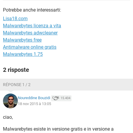
TIKTOK
FACEBOOK
Potrebbe anche interessarti:
HARDWARE
Lisa18.com
Malwarebytes licenza a vita
Malwarebytes adwcleaner
Malwarebytes free
Antimalware online gratis
Malwarebytes 1.75
2 risposte
RÉPONSE 1 / 2
Noureddine Bouzidi
15.404
18 nov 2015 à 13:05
ciao,
Malwarebytes esiste in versione gratis e in versione a