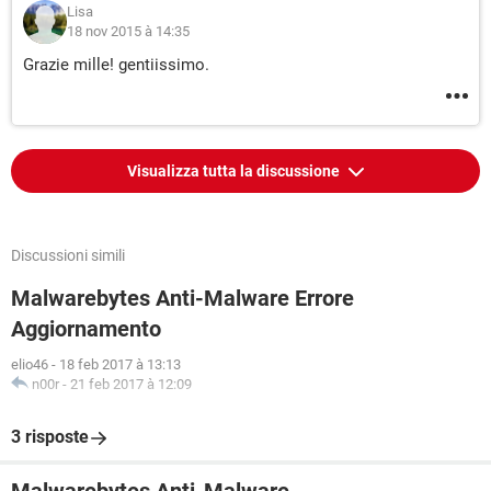
Lisa
18 nov 2015 à 14:35
Grazie mille! gentiissimo.
Visualizza tutta la discussione
Discussioni simili
Malwarebytes Anti-Malware Errore
Aggiornamento
elio46
-
18 feb 2017 à 13:13
n00r
-
21 feb 2017 à 12:09
3 risposte