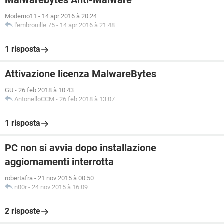
Malwarebytes Anti-Malware
Moderno11
-
14 apr 2016 à 20:24
l'embrouille 75
-
14 apr 2016 à 21:48
1 risposta
Attivazione licenza MalwareBytes
GU
-
26 feb 2018 à 10:43
AntonelloCCM
-
26 feb 2018 à 13:07
1 risposta
PC non si avvia dopo installazione
aggiornamenti interrotta
robertafra
-
21 nov 2015 à 00:50
n00r
-
24 nov 2015 à 16:09
2 risposte