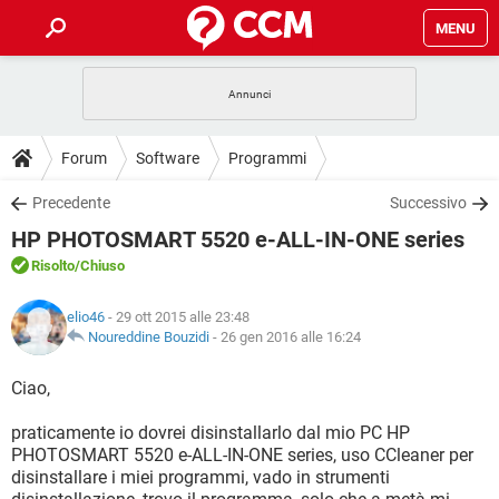
MENU
HOME
COVID-19
GAMING
GUIDE
Forum
Software
Programmi
INTRATTENIMENTO
ANDROID
COVID-19
GAMING
DOWNLOAD
Precedente
Successivo
iOS
WINDOWS 10
INTRATTENIMENTO
ANDROID
HP PHOTOSMART 5520 e-ALL-IN-ONE series
INSTAGRAM
COVID-19
WHATSAPP
GAMING
FORUM
iOS
WINDOWS 10
Risolto
/Chiuso
TIKTOK
INTRATTENIMENTO
FACEBOOK
ANDROID
INSTAGRAM
COVID-19
WHATSAPP
GAMING
GLOSSARIO
HARDWARE
iOS
elio46
- 29 ott 2015 alle 23:48
WINDOWS 10
TIKTOK
INTRATTENIMENTO
FACEBOOK
ANDROID
Noureddine Bouzidi
-
26 gen 2016 alle 16:24
INSTAGRAM
COVID-19
WHATSAPP
GAMING
HARDWARE
iOS
WINDOWS 10
Ciao,
TIKTOK
INTRATTENIMENTO
FACEBOOK
ANDROID
INSTAGRAM
WHATSAPP
praticamente io dovrei disinstallarlo dal mio PC HP
HARDWARE
iOS
WINDOWS 10
TIKTOK
FACEBOOK
PHOTOSMART 5520 e-ALL-IN-ONE series, uso CCleaner per
INSTAGRAM
WHATSAPP
disinstallare i miei programmi, vado in strumenti
HARDWARE