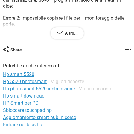
disinstallazione, trovo il programma, solo che a metà mi
TIKTOK
FACEBOOK
dice:
HARDWARE
Errore 2: Impossibile copiare i file per il monitoraggio delle
porte.
Altro...
poi se provo nel RIPARA:
Errore imprevisto durante l'installazione del pachetto.
Share
L'errore può essere dovuto a problemi del pacchetto.
il codice di errore è 2718
Potrebbe anche interessarti:
InstallCustomActions: DIFxAPI.dll is NOT installed.
Hp smart 5520
Hp 5520 photosmart
- Migliori risposte
InstallCustomActions: CopyPortMonitorFiles:
Hp photosmart 5520 installazione
- Migliori risposte
2=CopyFile(Src:C:\Program Files\HP\HP Photosmart 5520
series\Bin\\HPDiscoPMB111.dll Dst.
Hp smart download
C\Windows\system32\HPDiscoPMB111.dll)
HP Smart per PC
Sbloccare touchpad hp
Aggiornamento smart hub in corso
Entrare nel bios hp