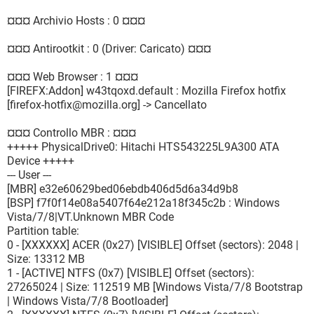
¤¤¤ Archivio Hosts : 0 ¤¤¤
¤¤¤ Antirootkit : 0 (Driver: Caricato) ¤¤¤
¤¤¤ Web Browser : 1 ¤¤¤
[FIREFX:Addon] w43tqoxd.default : Mozilla Firefox hotfix
[firefox-hotfix@mozilla.org] -> Cancellato
¤¤¤ Controllo MBR : ¤¤¤
+++++ PhysicalDrive0: Hitachi HTS543225L9A300 ATA
Device +++++
--- User ---
[MBR] e32e60629bed06ebdb406d5d6a34d9b8
[BSP] f7f0f14e08a5407f64e212a18f345c2b : Windows
Vista/7/8|VT.Unknown MBR Code
Partition table:
0 - [XXXXXX] ACER (0x27) [VISIBLE] Offset (sectors): 2048 |
Size: 13312 MB
1 - [ACTIVE] NTFS (0x7) [VISIBLE] Offset (sectors):
27265024 | Size: 112519 MB [Windows Vista/7/8 Bootstrap
| Windows Vista/7/8 Bootloader]