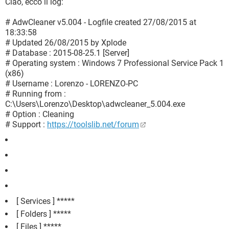
Ciao, ecco il log:
# AdwCleaner v5.004 - Logfile created 27/08/2015 at
18:33:58
# Updated 26/08/2015 by Xplode
# Database : 2015-08-25.1 [Server]
# Operating system : Windows 7 Professional Service Pack 1
(x86)
# Username : Lorenzo - LORENZO-PC
# Running from :
C:\Users\Lorenzo\Desktop\adwcleaner_5.004.exe
# Option : Cleaning
# Support :
https://toolslib.net/forum
[ Services ] *****
[ Folders ] *****
[ Files ] *****