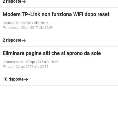
2 risposte
Modem TP-Link non funziona WiFi dopo reset
lorenzo
-
21 set 2017 alle 20:16
lorenzo
-
26 ott 2017 alle 20:09
2 risposte
Eliminare pagine siti che si aprono da sole
chiararomana
-
29 apr 2015 alle 15:47
asd
-
26 apr 2017 alle 20:35
10 risposte