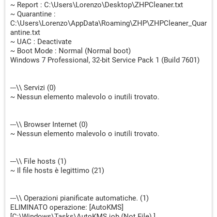
~ Report : C:\Users\Lorenzo\Desktop\ZHPCleaner.txt
~ Quarantine :
C:\Users\Lorenzo\AppData\Roaming\ZHP\ZHPCleaner_Quar
antine.txt
~ UAC : Deactivate
~ Boot Mode : Normal (Normal boot)
Windows 7 Professional, 32-bit Service Pack 1 (Build 7601)
---\\ Servizi (0)
~ Nessun elemento malevolo o inutili trovato.
---\\ Browser Internet (0)
~ Nessun elemento malevolo o inutili trovato.
---\\ File hosts (1)
~ Il file hosts è legittimo (21)
---\\ Operazioni pianificate automatiche. (1)
ELIMINATO operazione: [AutoKMS]
[C:\Windows\Tasks\AutoKMS.job (Not File) ]