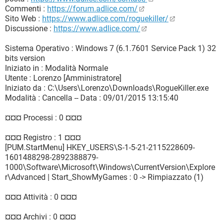
Commenti :
https://forum.adlice.com/
Sito Web :
https://www.adlice.com/roguekiller/
Discussione :
https://www.adlice.com/
Sistema Operativo : Windows 7 (6.1.7601 Service Pack 1) 32
bits version
Iniziato in : Modalità Normale
Utente : Lorenzo [Amministratore]
Iniziato da : C:\Users\Lorenzo\Downloads\RogueKiller.exe
Modalità : Cancella -- Data : 09/01/2015 13:15:40
¤¤¤ Processi : 0 ¤¤¤
¤¤¤ Registro : 1 ¤¤¤
[PUM.StartMenu] HKEY_USERS\S-1-5-21-2115228609-
1601488298-2892388879-
1000\Software\Microsoft\Windows\CurrentVersion\Explore
r\Advanced | Start_ShowMyGames : 0 -> Rimpiazzato (1)
¤¤¤ Attività : 0 ¤¤¤
¤¤¤ Archivi : 0 ¤¤¤