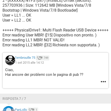
2 - [XXXXXX] NTFS (0x7) [VISIBLE] Offset (sectors):
257703936 | Size: 112642 MB [Windows Vista/7/8
Bootstrap | Windows Vista/7/8 Bootloader]
User = LL1 ... OK
User = LL2 ... OK
+++++ PhysicalDrive1: Multi Flash Reader USB Device +++++
Error reading User MBR! ([15] Dispositivo non pronto. )
Error reading LL1 MBR! NOT VALID!
Error reading LL2 MBR! ([32] Richiesta non supportata. )
l'embrouille 75
749
1 set 2015 alle 14:12
Ciao,
Hai ancore dei problemi con le pagina di pub ??
RISPOSTA 7 / 7
PanLollo
1