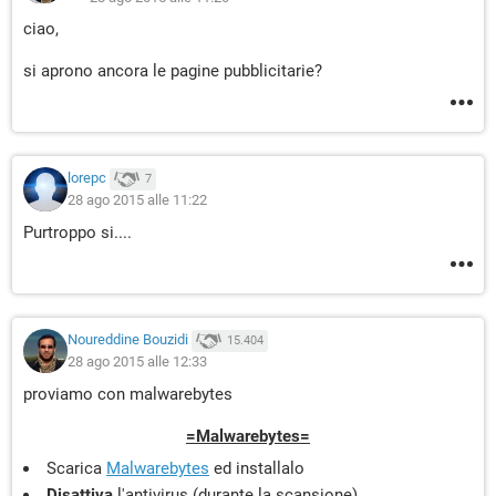
ciao,
si aprono ancora le pagine pubblicitarie?
lorepc
7
28 ago 2015 alle 11:22
Purtroppo si....
Noureddine Bouzidi
15.404
28 ago 2015 alle 12:33
proviamo con malwarebytes
=Malwarebytes=
Scarica
Malwarebytes
ed installalo
Disattiva
l'antivirus (durante la scansione)