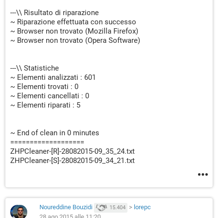
---\\ Risultato di riparazione
~ Riparazione effettuata con successo
~ Browser non trovato (Mozilla Firefox)
~ Browser non trovato (Opera Software)
---\\ Statistiche
~ Elementi analizzati : 601
~ Elementi trovati : 0
~ Elementi cancellati : 0
~ Elementi riparati : 5
~ End of clean in 0 minutes
===================
ZHPCleaner-[R]-28082015-09_35_24.txt
ZHPCleaner-[S]-28082015-09_34_21.txt
Noureddine Bouzidi
>
lorepc
15.404
28 ago 2015 alle 11:20