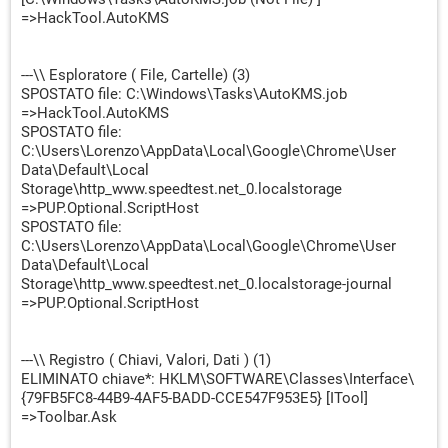
=>HackTool.AutoKMS
---\\ Esploratore ( File, Cartelle) (3)
SPOSTATO file: C:\Windows\Tasks\AutoKMS.job
=>HackTool.AutoKMS
SPOSTATO file:
C:\Users\Lorenzo\AppData\Local\Google\Chrome\User
Data\Default\Local
Storage\http_www.speedtest.net_0.localstorage
=>PUP.Optional.ScriptHost
SPOSTATO file:
C:\Users\Lorenzo\AppData\Local\Google\Chrome\User
Data\Default\Local
Storage\http_www.speedtest.net_0.localstorage-journal
=>PUP.Optional.ScriptHost
---\\ Registro ( Chiavi, Valori, Dati ) (1)
ELIMINATO chiave*: HKLM\SOFTWARE\Classes\Interface\
{79FB5FC8-44B9-4AF5-BADD-CCE547F953E5} [ITool]
=>Toolbar.Ask