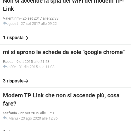
Non si accende la spia del WiFi del modem TP-
Link
Valentinm
-
26 set 2017 alle 22:33
guest
-
27 set 2017 alle 09:22
1 risposta
mi si aprono le schede da sole "google chrome"
Raees
-
9 ott 2015 alle 21:53
n00r
-
31 dic 2015 alle 11:08
3 risposte
Modem TP Link che non si accende più, cosa
fare?
Stefania
-
22 set 2019 alle 17:31
Manu
-
20 ago 2020 alle 12:36