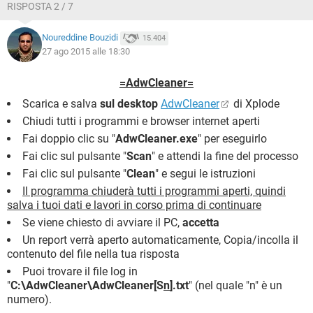
RISPOSTA 2 / 7
Noureddine Bouzidi
15.404
27 ago 2015 alle 18:30
=AdwCleaner=
Scarica e salva
sul desktop
AdwCleaner
di Xplode
Chiudi tutti i programmi e browser internet aperti
Fai doppio clic su "
AdwCleaner.exe
" per eseguirlo
Fai clic sul pulsante "
Scan
" e attendi la fine del processo
Fai clic sul pulsante "
Clean
" e segui le istruzioni
Il programma chiuderà tutti i programmi aperti, quindi
salva i tuoi dati e lavori in corso prima di continuare
Se viene chiesto di avviare il PC,
accetta
Un report verrà aperto automaticamente, Copia/incolla il
contenuto del file nella tua risposta
Puoi trovare il file log in
"
C:\AdwCleaner\AdwCleaner[S
n
].txt
" (nel quale "n" è un
numero).