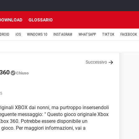
DOWNLOAD
GLOSSARIO
DROID
iOS
WINDOWS 10
INSTAGRAM
WHATSAPP
TIKTOK
FACEBOOK
Successivo
 360
Chiuso
55
originali XBOX dai nonni, ma purtroppo insersendoli
eguente messaggio: " Questo gioco originale Xbox
Xbox 360. Potrebbe essere disponibile un
gioco. Per maggiori informazioni, vai a