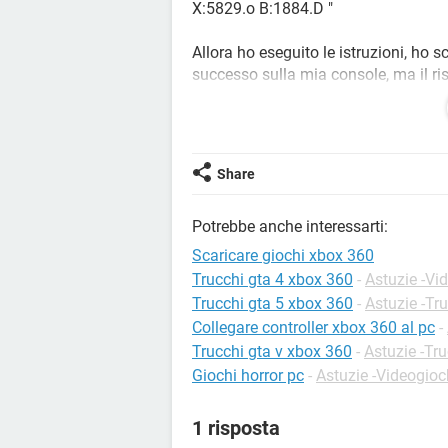
X:5829.o B:1884.D "
Allora ho eseguito le istruzioni, ho s
successo sulla mia console, ma il ri
I giochi sono i seguenti:
1) La grande alleanza (activision)
2) Burnout revenge (EA)
Share
3) Need for speed underground 2
4) Battlefield 2: modern combat
Potrebbe anche interessarti:
5) Pro evolution soccer 5tm
Scaricare giochi xbox 360
Trucchi gta 4 xbox 360
-
Astuzie -Vi
Trucchi gta 5 xbox 360
-
Astuzie -Tr
Collegare controller xbox 360 al pc
-
Trucchi gta v xbox 360
-
Astuzie -Tr
Giochi horror pc
-
Astuzie -Videogioc
1 risposta