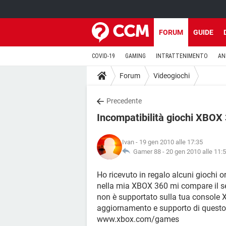
FORUM
GUIDE
COVID-19
GAMING
INTRATTENIMENTO
AN
Forum
Videogiochi
Precedente
Incompatibilità giochi XBOX
Ivan
- 19 gen 2010 alle 17:35
Gamer 88 -
20 gen 2010 alle 11:
Ho ricevuto in regalo alcuni giochi 
nella mia XBOX 360 mi compare il s
non è supportato sulla tua console 
aggiornamento e supporto di questo 
www.xbox.com/games