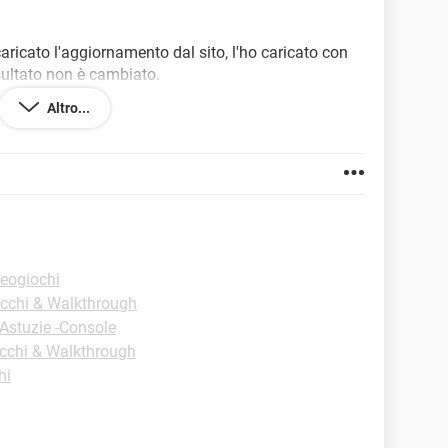
caricato l'aggiornamento dal sito, l'ho caricato con
sultato non è cambiato.
Altro...
deogiochi
ucchi & Walkthrough
Astuzie -Console
ucchi & Walkthrough
hi