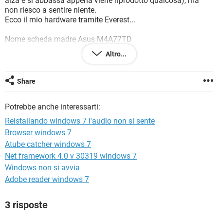
alza e si abbassa appena viene riprodotto qualcosa), ma
TIKTOK
FACEBOOK
non riesco a sentire niente.
Ecco il mio hardware tramite Everest...
HARDWARE
Nome scheda madre Asus M4A77TD
Nome processore AMD Athlon(tm) II X2 250 Processor
Altro...
ATI Radeon HDMI @ ATI Cedar/Park/Robson - High
Definition Audio Controller PCI
VIA VT1708S @ ATI SB750 - High Definition Audio Controller
Share
PCI
Potrebbe anche interessarti:
Spero qualcuno possa aiutarmi, ho visto che nel forum ci
sono stati problemi simili.
Reistallando windows 7 l'audio non si sente
Grazie in anticipo.
Browser windows 7
Atube catcher windows 7
Net framework 4.0 v 30319 windows 7
Windows non si avvia
Adobe reader windows 7
3 risposte