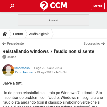
MENU
HOME
COVID-19
GAMING
GUIDE
Forum
Audio digitale
INTRATTENIMENTO
ANDROID
COVID-19
GAMING
DOWNLOAD
Precedente
Successivo
iOS
WINDOWS 10
INTRATTENIMENTO
ANDROID
Reistallando windows 7 l'audio non si sente
INSTAGRAM
COVID-19
WHATSAPP
GAMING
FORUM
iOS
WINDOWS 10
Chiuso
TIKTOK
INTRATTENIMENTO
FACEBOOK
ANDROID
INSTAGRAM
COVID-19
WHATSAPP
GAMING
GLOSSARIO
HARDWARE
iOS
umberosso
- 14 ago 2015 alle 20:04
WINDOWS 10
TIKTOK
INTRATTENIMENTO
FACEBOOK
ANDROID
umberosso
-
19 ago 2015 alle 14:34
INSTAGRAM
COVID-19
WHATSAPP
GAMING
HARDWARE
iOS
WINDOWS 10
Salve a tutti,
TIKTOK
INTRATTENIMENTO
FACEBOOK
ANDROID
INSTAGRAM
WHATSAPP
Ho da poco reinstallato sul mio pc Windows 7 ultimate. Sto
HARDWARE
iOS
WINDOWS 10
TIKTOK
FACEBOOK
riscontrando problemi con l'audio. Windows mi segnala che
INSTAGRAM
WHATSAPP
l'audio sta andando (con il classico simbolino verde che si
HARDWARE