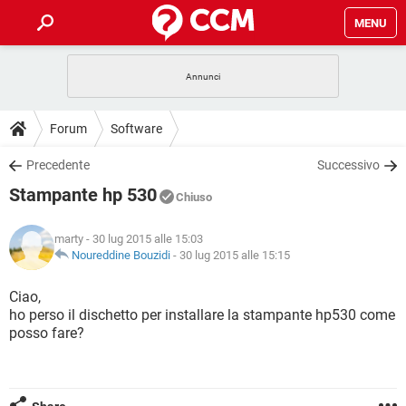
MENU
HOME
COVID-19
GAMING
GUIDE
Forum
Software
INTRATTENIMENTO
ANDROID
COVID-19
GAMING
DOWNLOAD
Precedente
Successivo
iOS
WINDOWS 10
INTRATTENIMENTO
ANDROID
Stampante hp 530
INSTAGRAM
COVID-19
WHATSAPP
GAMING
Chiuso
FORUM
iOS
WINDOWS 10
TIKTOK
INTRATTENIMENTO
FACEBOOK
ANDROID
marty
- 30 lug 2015 alle 15:03
INSTAGRAM
COVID-19
WHATSAPP
GAMING
GLOSSARIO
Noureddine Bouzidi
-
30 lug 2015 alle 15:15
HARDWARE
iOS
WINDOWS 10
TIKTOK
INTRATTENIMENTO
FACEBOOK
ANDROID
INSTAGRAM
COVID-19
WHATSAPP
GAMING
Ciao,
HARDWARE
iOS
WINDOWS 10
ho perso il dischetto per installare la stampante hp530 come
TIKTOK
INTRATTENIMENTO
FACEBOOK
ANDROID
posso fare?
INSTAGRAM
WHATSAPP
HARDWARE
iOS
WINDOWS 10
TIKTOK
FACEBOOK
INSTAGRAM
WHATSAPP
HARDWARE