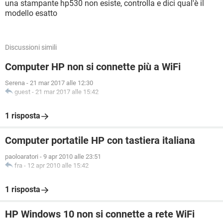
una stampante hp530 non esiste, controlla e dici qual'è il
modello esatto
Discussioni simili
Computer HP non si connette più a WiFi
Serena
-
21 mar 2017 alle 12:30
guest
-
21 mar 2017 alle 15:42
1 risposta
Computer portatile HP con tastiera italiana
paoloaratori
-
9 apr 2010 alle 23:51
fra
-
12 apr 2010 alle 15:42
1 risposta
HP Windows 10 non si connette a rete WiFi