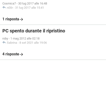
Cosmica7
-
30 lug 2017 alle 16:48
n00r
-
31 lug 2017 alle 15:41
1 risposta
PC spento durante il ripristino
roby
-
1 mag 2012 alle 02:18
Sabrina
-
8 set 2021 alle 19:06
4 risposte