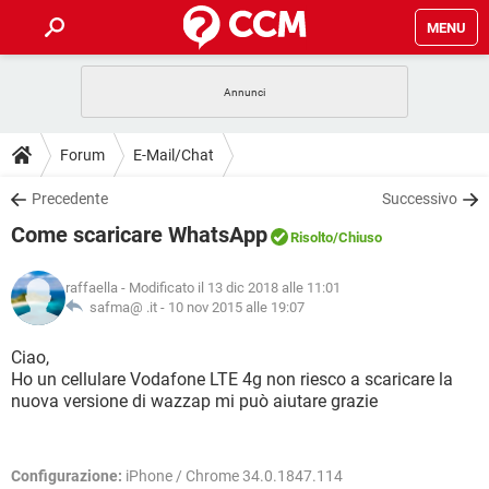
MENU
HOME
COVID-19
GAMING
GUIDE
Forum
E-Mail/Chat
INTRATTENIMENTO
ANDROID
COVID-19
GAMING
DOWNLOAD
Precedente
Successivo
iOS
WINDOWS 10
INTRATTENIMENTO
ANDROID
Come scaricare WhatsApp
INSTAGRAM
COVID-19
WHATSAPP
GAMING
Risolto
/Chiuso
FORUM
iOS
WINDOWS 10
TIKTOK
INTRATTENIMENTO
FACEBOOK
ANDROID
raffaella
- Modificato il 13 dic 2018 alle 11:01
INSTAGRAM
COVID-19
WHATSAPP
GAMING
GLOSSARIO
safma@ .it -
10 nov 2015 alle 19:07
HARDWARE
iOS
WINDOWS 10
TIKTOK
INTRATTENIMENTO
FACEBOOK
ANDROID
INSTAGRAM
COVID-19
WHATSAPP
GAMING
Ciao,
HARDWARE
iOS
WINDOWS 10
Ho un cellulare Vodafone LTE 4g non riesco a scaricare la
TIKTOK
INTRATTENIMENTO
FACEBOOK
ANDROID
nuova versione di wazzap mi può aiutare grazie
INSTAGRAM
WHATSAPP
HARDWARE
iOS
WINDOWS 10
TIKTOK
FACEBOOK
INSTAGRAM
WHATSAPP
Configurazione:
iPhone / Chrome 34.0.1847.114
HARDWARE