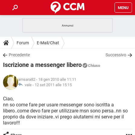
MENU
HOME
COVID-19
GAMING
GUIDE
Forum
E-Mail/Chat
INTRATTENIMENTO
ANDROID
COVID-19
GAMING
DOWNLOAD
Precedente
Successivo
iOS
WINDOWS 10
INTRATTENIMENTO
ANDROID
Iscrizione a messenger libero
INSTAGRAM
COVID-19
WHATSAPP
GAMING
Chiuso
FORUM
iOS
WINDOWS 10
TIKTOK
INTRATTENIMENTO
FACEBOOK
ANDROID
amsara82
- 18 gen 2010 alle 11:11
INSTAGRAM
COVID-19
WHATSAPP
GAMING
GLOSSARIO
vale -
12 set 2011 alle 15:15
HARDWARE
iOS
WINDOWS 10
TIKTOK
INTRATTENIMENTO
FACEBOOK
ANDROID
INSTAGRAM
COVID-19
WHATSAPP
GAMING
Ciao,
HARDWARE
iOS
WINDOWS 10
nn so come fare per usare messenger sono iscritta a
TIKTOK
INTRATTENIMENTO
FACEBOOK
ANDROID
libero..come devo fare per utilizzare msn sono persa..nn so
INSTAGRAM
WHATSAPP
proprio da dove iniziare..vi prego aiutatemi mi serve per il
HARDWARE
iOS
WINDOWS 10
TIKTOK
FACEBOOK
lavoro!!!
INSTAGRAM
WHATSAPP
HARDWARE