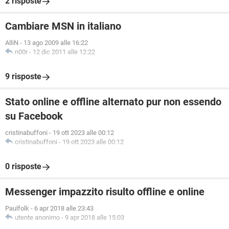
2 risposte
Cambiare MSN in italiano
AlliN
-
13 ago 2009 alle 16:22
n00r
-
12 dic 2011 alle 12:22
9 risposte
Stato online e offline alternato pur non essendo
su Facebook
cristinabuffoni
-
19 ott 2023 alle 00:12
cristinabuffoni
-
19 ott 2023 alle 00:12
0 risposte
Messenger impazzito risulto offline e online
Paulfolk
-
6 apr 2018 alle 23:43
utente anonimo
-
9 apr 2018 alle 15:03