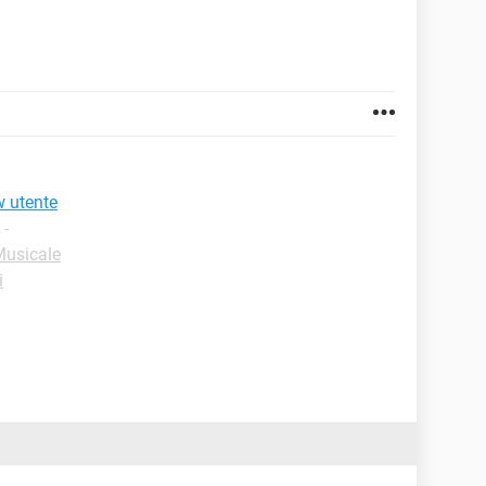
w utente
-
Musicale
i