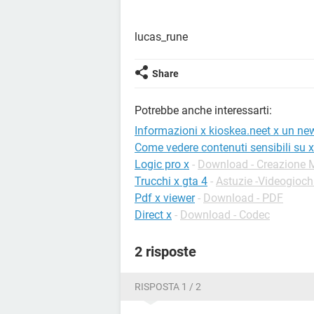
lucas_rune
Share
Potrebbe anche interessarti:
Informazioni x kioskea.neet x un ne
Come vedere contenuti sensibili su x
Logic pro x
-
Download - Creazione 
Trucchi x gta 4
-
Astuzie -Videogioch
Pdf x viewer
-
Download - PDF
Direct x
-
Download - Codec
2 risposte
RISPOSTA 1 / 2