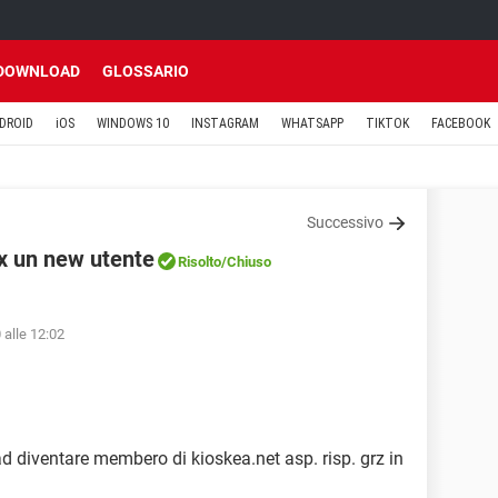
DOWNLOAD
GLOSSARIO
DROID
iOS
WINDOWS 10
INSTAGRAM
WHATSAPP
TIKTOK
FACEBOOK
Successivo
 x un new utente
Risolto
/Chiuso
 alle 12:02
d diventare membero di kioskea.net asp. risp. grz in