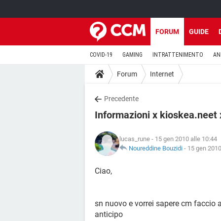
FORUM
GUIDE
COVID-19
GAMING
INTRATTENIMENTO
AN
Forum
Internet
Precedente
Informazioni x kioskea.neet
lucas_rune
- 15 gen 2010 alle 10:44
Noureddine Bouzidi
-
15 gen 2010
Ciao,
sn nuovo e vorrei sapere cm faccio a
anticipo