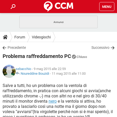
MENU
HOME
COVID-19
GAMING
GUIDE
Forum
Videogiochi
INTRATTENIMENTO
ANDROID
COVID-19
GAMING
DOWNLOAD
Precedente
Successivo
iOS
WINDOWS 10
INTRATTENIMENTO
ANDROID
Problema raffreddamento PC
INSTAGRAM
COVID-19
WHATSAPP
GAMING
Chiuso
FORUM
iOS
WINDOWS 10
TIKTOK
INTRATTENIMENTO
FACEBOOK
ANDROID
sebacchio
- 9 mag 2015 alle 22:59
INSTAGRAM
COVID-19
WHATSAPP
GAMING
GLOSSARIO
Noureddine Bouzidi
-
11 mag 2015 alle 11:00
HARDWARE
iOS
WINDOWS 10
TIKTOK
INTRATTENIMENTO
FACEBOOK
ANDROID
INSTAGRAM
COVID-19
WHATSAPP
GAMING
Salve a tutti, ho un problema con la ventola di
HARDWARE
iOS
WINDOWS 10
raffreddamento, in pratica con alcuni giochi si avvia(anche
TIKTOK
INTRATTENIMENTO
FACEBOOK
ANDROID
utilizzando chrome -,-) ma con altri no e nel giro di 30/40
INSTAGRAM
WHATSAPP
minuti il monitor diventa
nero
e la ventola si attiva, ho
HARDWARE
iOS
WINDOWS 10
TIKTOK
FACEBOOK
provato a lasciarlo così una notte ma il giorno dopo non
INSTAGRAM
WHATSAPP
voleva "avviarsi"(tra virgolette perchè non si è mai spento), il
HARDWARE
gioco i questione è archeage, io ho un aspire V5.