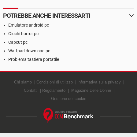
POTREBBE ANCHE INTERESSARTI
Emulatore android pc
Giochi horror pc
Capcut pc
Wattpad download pc
Problema tastiera portatile
Chi siamo
Condizioni di utilizzo
Informativa sulla privacy
Contatti
Regolamento
Magazine Delle Donne
Gestione dei cookie