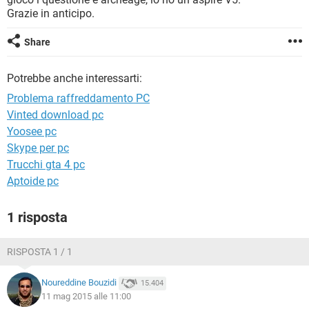
TIKTOK
FACEBOOK
Grazie in anticipo.
HARDWARE
Share
Potrebbe anche interessarti:
Problema raffreddamento PC
Vinted download pc
Yoosee pc
Skype per pc
Trucchi gta 4 pc
Aptoide pc
1 risposta
RISPOSTA 1 / 1
Noureddine Bouzidi
15.404
11 mag 2015 alle 11:00