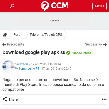
MENU
HOME
COVID-19
GAMING
GUIDE
Forum
Telefonia/Tablet/GPS
INTRATTENIMENTO
ANDROID
COVID-19
GAMING
DOWNLOAD
Precedente
Successivo
iOS
WINDOWS 10
INTRATTENIMENTO
ANDROID
Download google play apk su
INSTAGRAM
COVID-19
WHATSAPP
GAMING
Risolto
/Chiuso
FORUM
iOS
WINDOWS 10
TIKTOK
INTRATTENIMENTO
FACEBOOK
ANDROID
davexsoia
- 17 apr 2015 alle 18:14
INSTAGRAM
COVID-19
WHATSAPP
GAMING
GLOSSARIO
l'embrouille 75
-
17 apr 2015 alle 20:49
HARDWARE
iOS
WINDOWS 10
TIKTOK
INTRATTENIMENTO
FACEBOOK
ANDROID
INSTAGRAM
COVID-19
WHATSAPP
GAMING
Raga sto per acquistare un huawei honor 3c. Nn so se è
HARDWARE
iOS
WINDOWS 10
munito di Play Store. In caso posso scaricarlo da qui o nn è
TIKTOK
INTRATTENIMENTO
FACEBOOK
ANDROID
compatibile?
INSTAGRAM
WHATSAPP
HARDWARE
iOS
WINDOWS 10
TIKTOK
FACEBOOK
Share
INSTAGRAM
WHATSAPP
HARDWARE