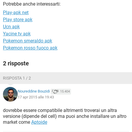
TIKTOK
FACEBOOK
Potrebbe anche interessarti:
Play-apk net
HARDWARE
Play store apk
Ucn apk
Yacine tv apk
Pokemon smeraldo apk
Pokemon rosso fuoco apk
2 risposte
RISPOSTA 1 / 2
Noureddine Bouzidi
15.404
17 apr 2015 alle 19:43
dovrebbe essere compatibile altrimenti troverai un altra
versione (dipende del cell) ma puoi anche installare un altro
market come
Aptoide