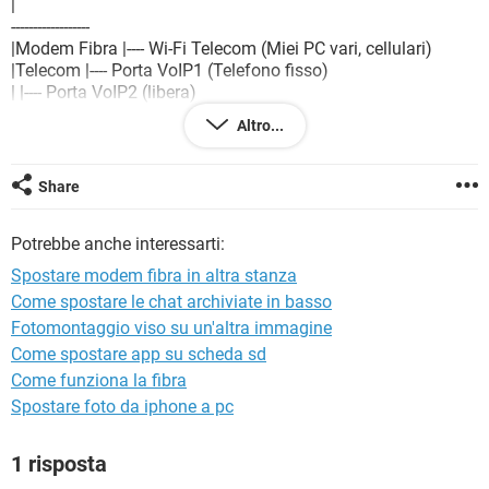
|
TIKTOK
FACEBOOK
------------------
HARDWARE
|Modem Fibra |---- Wi-Fi Telecom (Miei PC vari, cellulari)
|Telecom |---- Porta VoIP1 (Telefono fisso)
| |---- Porta VoIP2 (libera)
|192.168.1.1 |---- DECT (3 cordless)
Altro...
| DHCP |---- Porta USB Stampante Brother HL-2030
-------------------
|LAN3 LAN2 | LAN1
Share
| | |------------- LAN (NAS/DLNA Iomega Iconnect 192.168.1.205)
| |
Potrebbe anche interessarti:
| |
| | ETH0 |--------------------| wifi0 \|/
Spostare modem fibra in altra stanza
| |-------------| Router Netgear |---------|
Come spostare le chat archiviate in basso
| 192.168.1.88 |--------------------| 10.0.0.1
Fotomontaggio viso su un'altra immagine
| Modalità Router e DCHP per la subnet 255.255.255.0
|
Come spostare app su scheda sd
|-------- PC Fisso Connessione cablata (192.168.1.21)
Come funziona la fibra
Spostare foto da iphone a pc
Per quale motivo da un PC collegato in WiFi alla rete wifi0
1 risposta
del Netgear non riesco a collegarmi alla stampate collegata
alla porta USB del Modem Fibra Telecom?