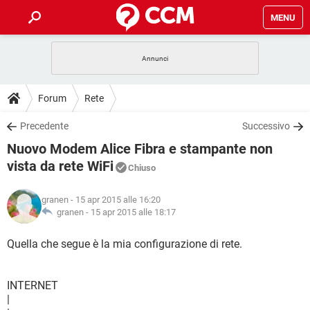
MENU
HOME
COVID-19
GAMING
GUIDE
Forum
Rete
INTRATTENIMENTO
ANDROID
COVID-19
GAMING
DOWNLOAD
Precedente
Successivo
iOS
WINDOWS 10
INTRATTENIMENTO
ANDROID
Nuovo Modem Alice Fibra e stampante non
INSTAGRAM
COVID-19
WHATSAPP
GAMING
FORUM
iOS
WINDOWS 10
vista da rete WiFi
Chiuso
TIKTOK
INTRATTENIMENTO
FACEBOOK
ANDROID
INSTAGRAM
COVID-19
WHATSAPP
GAMING
GLOSSARIO
HARDWARE
iOS
WINDOWS 10
granen
- 15 apr 2015 alle 16:20
TIKTOK
INTRATTENIMENTO
FACEBOOK
ANDROID
granen -
15 apr 2015 alle 18:17
INSTAGRAM
COVID-19
WHATSAPP
GAMING
HARDWARE
iOS
WINDOWS 10
Quella che segue è la mia configurazione di rete.
TIKTOK
INTRATTENIMENTO
FACEBOOK
ANDROID
INSTAGRAM
WHATSAPP
HARDWARE
iOS
WINDOWS 10
TIKTOK
FACEBOOK
INTERNET
INSTAGRAM
WHATSAPP
|
HARDWARE