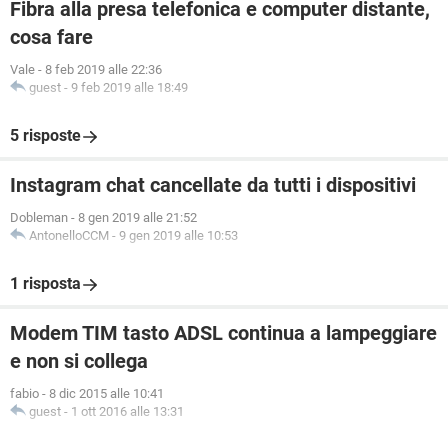
Fibra alla presa telefonica e computer distante,
cosa fare
Vale
-
8 feb 2019 alle 22:36
guest
-
9 feb 2019 alle 18:49
5 risposte
Instagram chat cancellate da tutti i dispositivi
Dobleman
-
8 gen 2019 alle 21:52
AntonelloCCM
-
9 gen 2019 alle 10:53
1 risposta
Modem TIM tasto ADSL continua a lampeggiare
e non si collega
fabio
-
8 dic 2015 alle 10:41
guest
-
1 ott 2016 alle 13:31