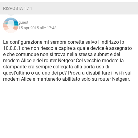
RISPOSTA 1 / 1
Quando avevo il vecchio Modem telecom Alice Gate la
stampante collegata ad esso veniva vista anche dai PC
guest
collegati alla WiFi del Router Netgear.
15 apr 2015 alle 17:43
Rispetto alla vecchia configurazione è cambiato solo il
modem telecom.
La configurazione mi sembra corretta,salvo l'indirizzo ip
10.0.0.1 che non riesco a capire a quale device è assegnato
Dal PC collegato in WiFi alla rete wifi0 del Netgear riesco
e che comunque non si trova nella stessa subnet e del
tranquillamente a vedere il NAS Iomega Iconnect!
modem Alice e del router Netgear.Col vecchio modem la
stampante era sempre collegata alla porta usb di
Cosa dovrei modificare nella configurazione affinchè possa
quest'ultimo o ad uno dei pc? Prova a disabilitare il wi-fi sul
funzionare?
modem Alice e mantenerlo abilitato solo su router Netgear.
Grazie