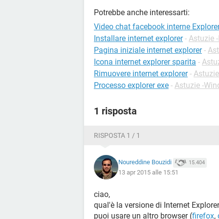
Potrebbe anche interessarti:
Video chat facebook interne Explore
Installare internet explorer
-
Astuzie -
Pagina iniziale internet explorer
-
Ast
Icona internet explorer sparita
-
Astuz
Rimuovere internet explorer
-
Astuzi
Processo explorer exe
-
Astuzie -Wi
1 risposta
RISPOSTA 1 / 1
Noureddine Bouzidi
15.404
13 apr 2015 alle 15:51
ciao,
qual'è la versione di Internet Explore
puoi usare un altro browser (
firefox
,