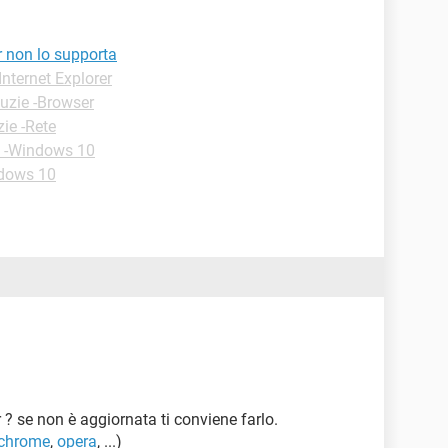
r non lo supporta
Internet Explorer
uzie -Browser
ie -Rete
e -Windows 10
ndows 10
r ? se non è aggiornata ti conviene farlo.
chrome
,
opera
, ...)