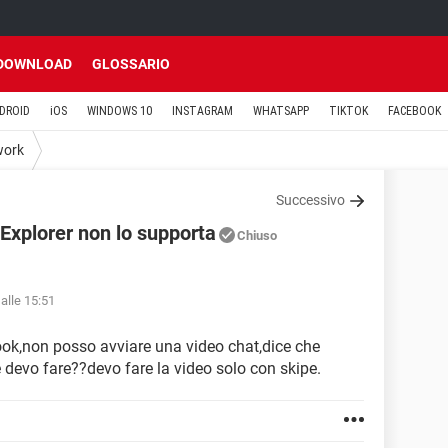
DOWNLOAD
GLOSSARIO
DROID
iOS
WINDOWS 10
INSTAGRAM
WHATSAPP
TIKTOK
FACEBOOK
work
Successivo
Explorer non lo supporta
Chiuso
alle 15:51
ok,non posso avviare una video chat,dice che
e devo fare??devo fare la video solo con skipe.