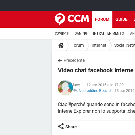
FORUM
GUIDE
COVID-19
GAMING
INTRATTENIMENTO
AN
Forum
Internet
Social Net
Precedente
Video chat facebook interne 
lucy---
- 12 apr 2015 alle 17:39
Noureddine Bouzidi
-
13 apr 2015 
Ciao!!!perché quando sono in facebo
interne Explorer non lo supporta .ch
Share