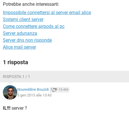
TIKTOK
FACEBOOK
Potrebbe anche interessarti:
HARDWARE
Impossibile connettersi al server email alice
Sistemi client server
Come connettere airpods al pc
Server adunanza
Server dns non risponde
Alice mail server
1 risposta
RISPOSTA 1 / 1
Noureddine Bouzidi
15.404
5 gen 2015 alle 13:43
IL!!!
server ?