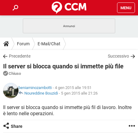
MENU
HOME
COVID-19
GAMING
GUIDE
Forum
E-Mail/Chat
INTRATTENIMENTO
ANDROID
COVID-19
GAMING
DOWNLOAD
Precedente
Successivo
iOS
WINDOWS 10
INTRATTENIMENTO
ANDROID
Il server si blocca quando si immette più file
INSTAGRAM
COVID-19
WHATSAPP
GAMING
FORUM
iOS
WINDOWS 10
Chiuso
TIKTOK
INTRATTENIMENTO
FACEBOOK
ANDROID
INSTAGRAM
COVID-19
WHATSAPP
GAMING
GLOSSARIO
HARDWARE
iOS
beniaminozambotti
- 4 gen 2015 alle 19:51
WINDOWS 10
TIKTOK
INTRATTENIMENTO
FACEBOOK
ANDROID
Noureddine Bouzidi
-
5 gen 2015 alle 21:26
INSTAGRAM
COVID-19
WHATSAPP
GAMING
HARDWARE
iOS
WINDOWS 10
Il server si blocca quando si immette più fil di lavoro. Inoltre
TIKTOK
INTRATTENIMENTO
FACEBOOK
ANDROID
è lento nelle operazioni.
INSTAGRAM
WHATSAPP
HARDWARE
iOS
WINDOWS 10
TIKTOK
FACEBOOK
Share
INSTAGRAM
WHATSAPP
HARDWARE