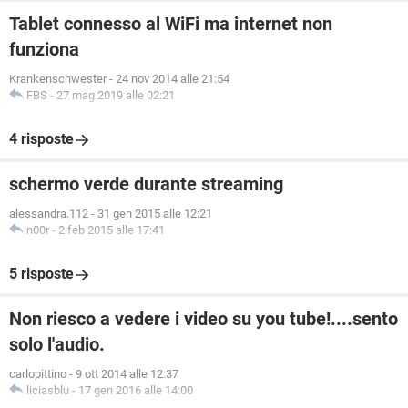
Tablet connesso al WiFi ma internet non
funziona
Krankenschwester
-
24 nov 2014 alle 21:54
FBS
-
27 mag 2019 alle 02:21
4 risposte
schermo verde durante streaming
alessandra.112
-
31 gen 2015 alle 12:21
n00r
-
2 feb 2015 alle 17:41
5 risposte
Non riesco a vedere i video su you tube!....sento
solo l'audio.
carlopittino
-
9 ott 2014 alle 12:37
liciasblu
-
17 gen 2016 alle 14:00