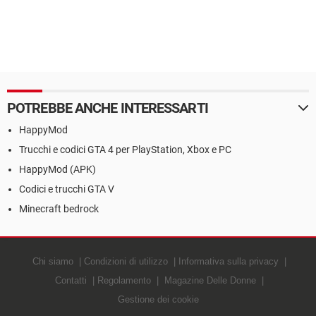
POTREBBE ANCHE INTERESSARTI
HappyMod
Trucchi e codici GTA 4 per PlayStation, Xbox e PC
HappyMod (APK)
Codici e trucchi GTA V
Minecraft bedrock
Chi siamo
Condizioni di utilizzo
Informativa sulla privacy
Contatti
Regolamento
Magazine Delle Donne
Gestione dei cookie