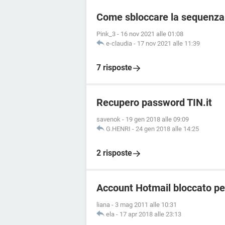
Come sbloccare la sequenza 
Pink_3
-
16 nov 2021 alle 01:08
e-claudia
-
17 nov 2021 alle 11:39
7 risposte
Recupero password TIN.it
savenok
-
19 gen 2018 alle 09:09
G.HENRI
-
24 gen 2018 alle 14:25
2 risposte
Account Hotmail bloccato pe
liana
-
3 mag 2011 alle 10:31
ela
-
17 apr 2018 alle 23:13