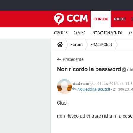
FORUM
GUIDE
COVID-19
GAMING
INTRATTENIMENTO
AN
Forum
E-Mail/Chat
Precedente
Non ricordo la password
Chi
nicola campo
- 21 nov 2014 alle 11:3
Noureddine Bouzidi
-
21 nov 2014
Ciao,
non riesco ad entrare nella mia casel