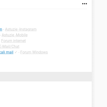
am
-
Astuzie -Instagram
-
Astuzie -Mobile
-
Forum internet
E-Mail/Chat
ali mail
✓
-
Forum Windows