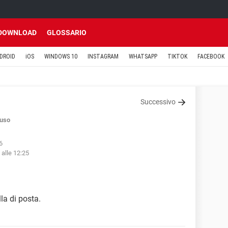
DOWNLOAD
GLOSSARIO
DROID
iOS
WINDOWS 10
INSTAGRAM
WHATSAPP
TIKTOK
FACEBOOK
Successivo
uso
6
 alle 12:25
la di posta.